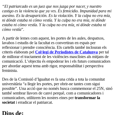
“El patriarcado es un juez que nos juzga por nacer, y nuestro
castigo es la violencia que ya ves. Es femicidio. Impunidad para mi
asesino. Es la desaparición. Es la violación. Y la culpa no era mía,
ni dónde estaba ni cómo vestía. Y la culpa no era mía, ni dónde
estaba ni cómo vestía. Y la culpa no era mía, ni dónde estaba ni
cómo vestía
”.
A partir de lemes com aquest, les portes de les aules, despatxos,
lavabos i estudis de la facultat es convertiran en espais per
reflexionar i prendre consciència. Els cartells també inclouran els
criteris elaborats pel
Col·legi de Periodistes de Catalunya
per tal
de millorar el tractament de les violències masclistes als mitjans de
comunicació. L’objectiu és empoderar les i els futurs comunicadors
per abordar aquest tema amb rigor, responsabilitat i perspectiva
feminista.
Des de la Comissió d’Igualtat es fa una crida a tota la comunitat
universitària “a llegir les portes, per obrir-ne tantes com sigui
possible”. Una acció que no només busca commemorar el 25N, sinó
també sembrar llavors de canvi perquè, com a comunicadores i
comunicadors, utilitzem les nostres eines per
transformar la
societat
i erradicar el patriarcat.
Dins de: