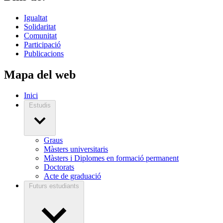
Igualtat
Solidaritat
Comunitat
Participació
Publicacions
Mapa del web
Inici
Estudis
Graus
Màsters universitaris
Màsters i Diplomes en formació permanent
Doctorats
Acte de graduació
Futurs estudiants