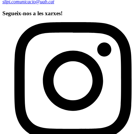
slipi.comunicacio@uab.cat
Segueix-nos a les xarxes!