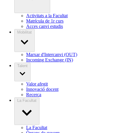
Activitats a la Facultat
Matrícula de 1r curs
Acces canvi estudis
Mobilitat
Marxar d'Intercanvi (OUT)
Incoming Exchange (IN)
Talent
Valor afegit
Innovació docent
Recerca
La Facultat
La Facultat
Òrgans de govern