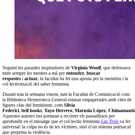
Seguint les paraules inspiradores de
Virginia Woolf
, que defensava
tenir sempre les mestres a mà per
entendre
,
buscar
respostes
i
actuar
, la facultat ha fet una aposta per la memòria i la
col·lectivització del saber feminista.
Durant tota la setmana vinent, tant la Facultat de Comunicació com
la Biblioteca Hemeroteca General estaran empaperades amb cites de
figures clau del feminisme, com
Silvia
Federici
,
bell
hooks
,
Yayo
Herrero
,
Marusia
López
,
Chimamand
Aquestes autores ens portaran a recórrer els passadissos per
aprofundir en el missatge que el col·lectiu feminista
Las Tesis
va fer
universal: la culpa no és de les víctimes, sinó d’un sistema patriarcal
que perpetua la violència.