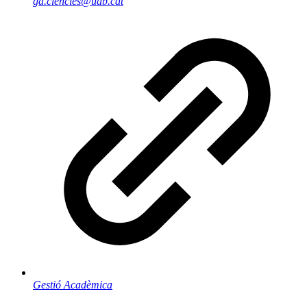
ga.ciencies@uab.cat
Gestió Acadèmica