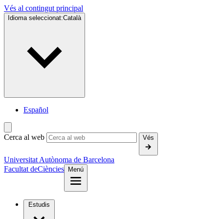
Vés al contingut principal
Idioma seleccionat:
Català
Español
Cerca al web
Vés
Universitat Autònoma de Barcelona
Facultat de
Ciències
Menú
Estudis