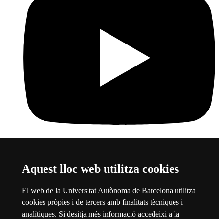
Youtube Centre de Visió per Computador
Aquest enllaç s'obre
Aquest lloc web utilitza cookies
en una finestra nova
Sobre el web
El web de la Universitat Autònoma de Barcelona utilitza
cookies pròpies i de tercers amb finalitats tècniques i
Universitat Autònoma de Barcelona
analítiques. Si desitja més informació accedeixi a la