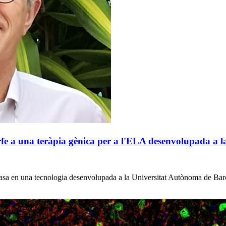
fe a una teràpia gènica per a l'ELA desenvolupada a 
 basa en una tecnologia desenvolupada a la Universitat Autònoma de Bar