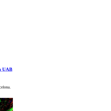
la UAB
celona.