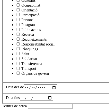
Obituaris
Ocupabilitat
Orientació
Participació
Personal
Postgrau
Publicacions
Recerca
Reconeixements
Responsabilitat social
Rànquings
Salut
Solidaritat
Transferència
Transport
Òrgans de govern
Data des de
Data fins
Termes de cerca