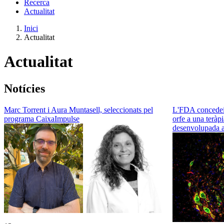
Recerca
Actualitat
Inici
Actualitat
Actualitat
Notícies
Marc Torrent i Aura Muntasell, seleccionats pel
L'FDA concedei
programa CaixaImpulse
orfe a una teràp
desenvolupada 