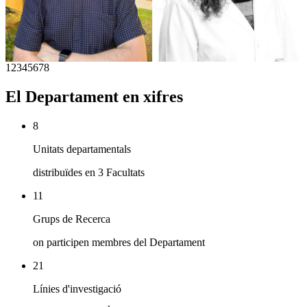
1
2
3
4
5
6
7
8
El Departament en xifres
8
Unitats departamentals
distribuïdes en 3 Facultats
11
Grups de Recerca
on participen membres del Departament
21
Línies d'investigació