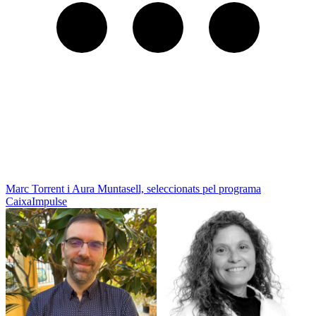
Marc Torrent i Aura Muntasell, seleccionats pel programa
CaixaImpulse