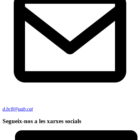
d.bcfi@uab.cat
Segueix-nos a les xarxes socials