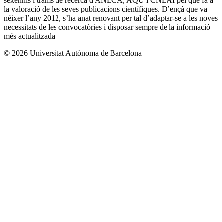
sexennis i trams de recerca d'ANECA, AQU i CNEAI pel que fa a
la valoració de les seves publicacions científiques. D’ençà que va
néixer l’any 2012, s’ha anat renovant per tal d’adaptar-se a les noves
necessitats de les convocatòries i disposar sempre de la informació
més actualitzada.
© 2026 Universitat Autònoma de Barcelona