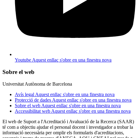
Youtube
Aquest enllaç s'obre en una finestra nova
Sobre el web
Universitat Autònoma de Barcelona
Avís legal
Aquest enllaç s'obre en una finestra nova
Protecció de dades
Aquest enllaç s'obre en una finestra nova
Sobre el web
Aquest enllaç s'obre en una finestra nova
Accessibilitat web
Aquest enllaç s'obre en una finestra nova
El web de Suport a l'Acreditació i Avaluació de la Recerca (SAAR)
té com a objectiu ajudar el personal docent i investigador a trobar la
informació necessària per omplir els formularis d'acreditacions,