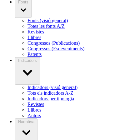
Fonts
Fonts (visió general)
Totes les fonts A/Z
Revistes
Llibres
Congressos (Publicacions)
Congressos (Esdeveniments)
Patents
Indicadors
Indicadors (visió general)
Tots els indicadors A-Z
Indicadors per tipologia
Revistes
Llibres
Autors
Narrativa