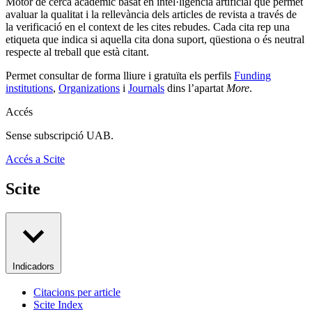
Motor de cerca acadèmic basat en intel·ligència artificial que permet
avaluar la qualitat i la rellevància dels articles de revista a través de
la verificació en el context de les cites rebudes. Cada cita rep una
etiqueta que indica si aquella cita dona suport, qüestiona o és neutral
respecte al treball que està citant.
Permet consultar de forma lliure i gratuïta els perfils
Funding
institutions
,
Organizations
i
Journals
dins l’apartat
More
.
Accés
Sense subscripció UAB.
Accés a Scite
Scite
Indicadors
Citacions per article
Scite Index