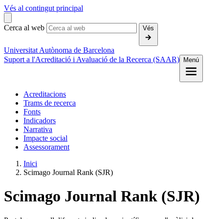
Vés al contingut principal
Cerca al web
Vés
Universitat Autònoma de Barcelona
Suport a l'Acreditació i Avaluació de la Recerca (SAAR)
Menú
Acreditacions
Trams de recerca
Fonts
Indicadors
Narrativa
Impacte social
Assessorament
Inici
Scimago Journal Rank (SJR)
Scimago Journal Rank (SJR)