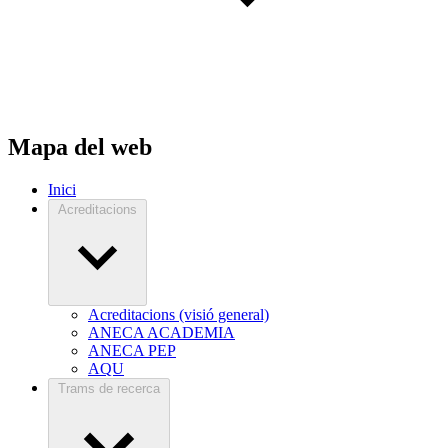
Mapa del web
Inici
Acreditacions
Acreditacions (visió general)
ANECA ACADEMIA
ANECA PEP
AQU
Trams de recerca