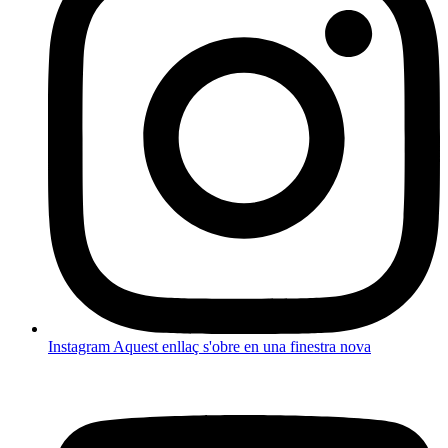
Instagram
Aquest enllaç s'obre en una finestra nova