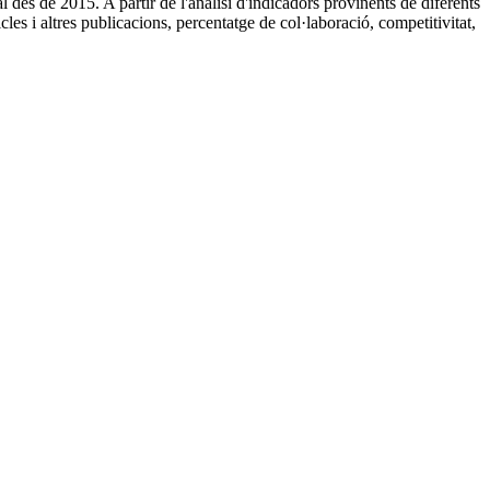
des de 2015. A partir de l'anàlisi d'indicadors provinents de diferents
icles i altres publicacions, percentatge de col·laboració, competitivitat,