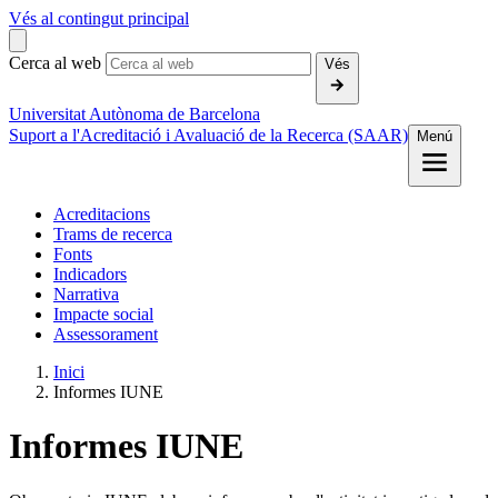
Vés al contingut principal
Cerca al web
Vés
Universitat Autònoma de Barcelona
Suport a l'Acreditació i Avaluació de la Recerca (SAAR)
Menú
Acreditacions
Trams de recerca
Fonts
Indicadors
Narrativa
Impacte social
Assessorament
Inici
Informes IUNE
Informes IUNE