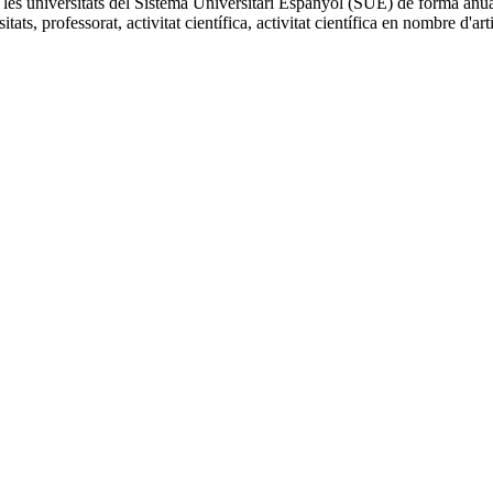
les universitats del Sistema Universitari Espanyol (SUE) de forma anual 
ats, professorat, activitat científica, activitat científica en nombre d'art