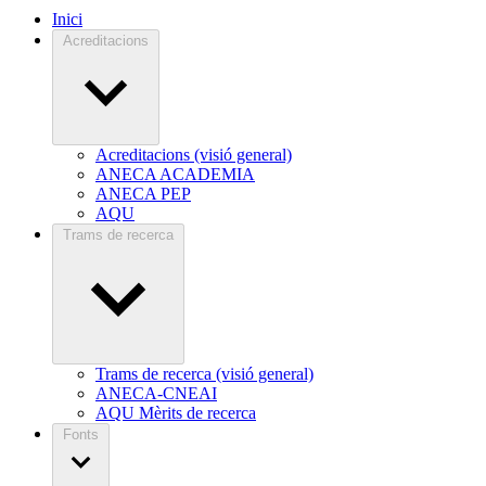
Inici
Acreditacions
Acreditacions (visió general)
ANECA ACADEMIA
ANECA PEP
AQU
Trams de recerca
Trams de recerca (visió general)
ANECA-CNEAI
AQU Mèrits de recerca
Fonts