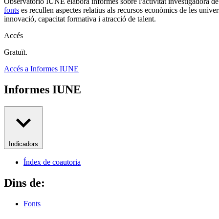
Observatorio IUNE elabora informes sobre l'activitat investigadora de 
fonts
es recullen aspectes relatius als recursos econòmics de les universit
innovació, capacitat formativa i atracció de talent.
Accés
Gratuït.
Accés a Informes IUNE
Informes IUNE
Indicadors
Índex de coautoria
Dins de:
Fonts