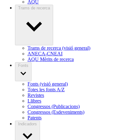
AQU
Trams de recerca
Trams de recerca (visió general)
ANECA-CNEAI
AQU Mèrits de recerca
Fonts
Fonts (visió general)
Totes les fonts A/Z
Revistes
Llibres
Congressos (Publicacions)
Congressos (Esdeveniments)
Patents
Indicadors