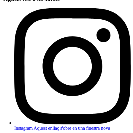
Instagram
Aquest enllaç s'obre en una finestra nova