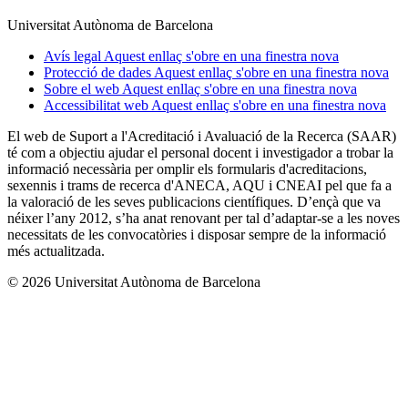
Universitat Autònoma de Barcelona
Avís legal
Aquest enllaç s'obre en una finestra nova
Protecció de dades
Aquest enllaç s'obre en una finestra nova
Sobre el web
Aquest enllaç s'obre en una finestra nova
Accessibilitat web
Aquest enllaç s'obre en una finestra nova
El web de Suport a l'Acreditació i Avaluació de la Recerca (SAAR)
té com a objectiu ajudar el personal docent i investigador a trobar la
informació necessària per omplir els formularis d'acreditacions,
sexennis i trams de recerca d'ANECA, AQU i CNEAI pel que fa a
la valoració de les seves publicacions científiques. D’ençà que va
néixer l’any 2012, s’ha anat renovant per tal d’adaptar-se a les noves
necessitats de les convocatòries i disposar sempre de la informació
més actualitzada.
© 2026 Universitat Autònoma de Barcelona