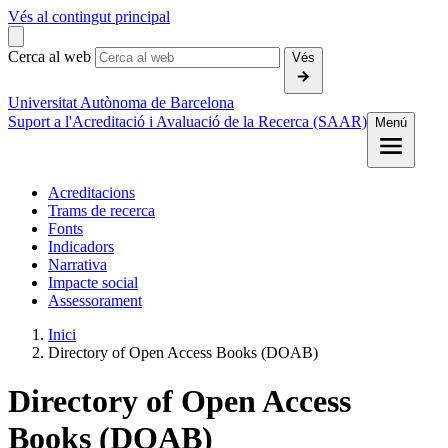
Vés al contingut principal
Cerca al web
Vés
Universitat Autònoma de Barcelona
Suport a l'Acreditació i Avaluació de la Recerca (SAAR)
Menú
Acreditacions
Trams de recerca
Fonts
Indicadors
Narrativa
Impacte social
Assessorament
Inici
Directory of Open Access Books (DOAB)
Directory of Open Access
Books (DOAB)