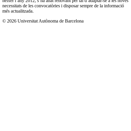
néixer l’any 2012, s’ha anat renovant per tal d’adaptar-se a les noves
necessitats de les convocatòries i disposar sempre de la informació
més actualitzada.
© 2026 Universitat Autònoma de Barcelona