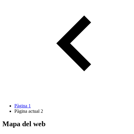
Pàgina
1
Pàgina actual
2
Mapa del web