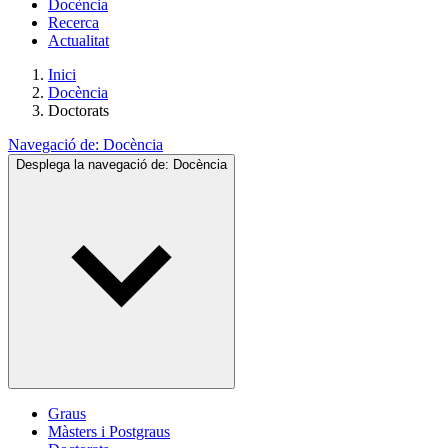
Docència
Recerca
Actualitat
Inici
Docència
Doctorats
Navegació de:
Docència
Desplega la navegació de:
Docència
Graus
Màsters i Postgraus