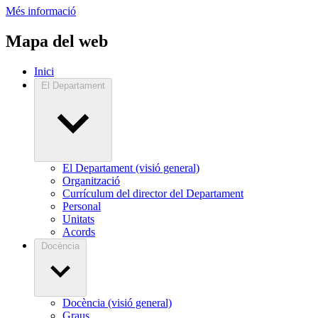
Més informació
Mapa del web
Inici
El Departament
El Departament (visió general)
Organització
Currículum del director del Departament
Personal
Unitats
Acords
Docència
Docència (visió general)
Graus