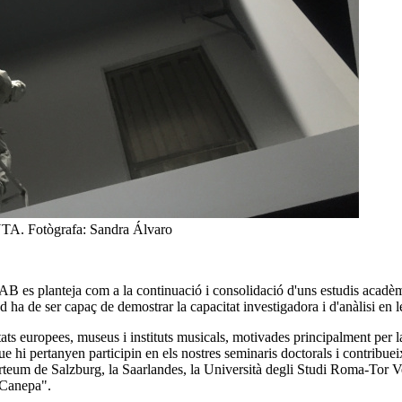
NTA. Fotògrafa: Sandra Álvaro
B es planteja com a la continuació i consolidació d'uns estudis acadèmi
nd ha de ser capaç de demostrar la capacitat investigadora i d'anàlisi en l
ats europees, museus i instituts musicals, motivades principalment per la
 hi pertanyen participin en els nostres seminaris doctorals i contribueix
arteum de Salzburg, la Saarlandes, la Università degli Studi Roma-Tor Ver
 Canepa".