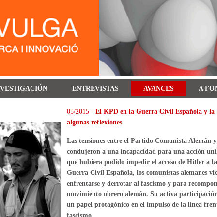
NVESTIGACIÓN
ENTREVISTAS
AVANCES
A FO
05/2015 -
El KPD en la Guerra Civil Española y la 
algunas reflexiones
Las tensiones entre el Partido Comunista Alemán y
condujeron a una incapacidad para una acción unif
que hubiera podido impedir el acceso de Hitler a la 
Guerra Civil Española, los comunistas alemanes v
enfrentarse y derrotar al fascismo y para recompone
movimiento obrero alemán. Su activa participación e
un papel protagónico en el impulso de la línea fren
fascismo.