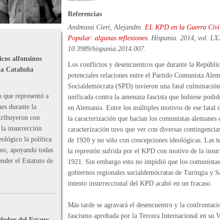
Referencias
Andreassi Cieri, Alejandro.
EL KPD en la Guerra Civil 
Popular: algunas reflexiones
.
Hispania
. 2014, vol. LX
10.3989/hispania.2014.007.
cos alfonsinos
Los conflictos y desencuentros que durante la Repúbli
la Cataluña
potenciales relaciones entre el Partido Comunista Ale
Socialdemócrata (SPD) tuvieron una fatal culminación
o que representó a
unificada contra la amenaza fascista que hubiese podid
nes durante la
en Alemania. Entre los múltiples motivos de ese fatal 
tribuyeron con
la caracterización que hacían los comunistas alemanes
la insurrección
caracterización tuvo que ver con diversas contingencias
eológico la política
de 1920 y no sólo con concepciones ideológicas. Las t
smo, apoyando todas
la represión sufrida por el KPD con motivo de la insu
ender el Estatuto de
1921. Sin embargo esto no impidió que los comunistas
gobiernos regionales socialdemócratas de Turingia y S
intento insurreccional del KPD acabó en un fracaso.
Más tarde se agravará el desencuentro y la confrontació
fascismo aprobada por la Tercera Internacional en su V
ededor del Estany