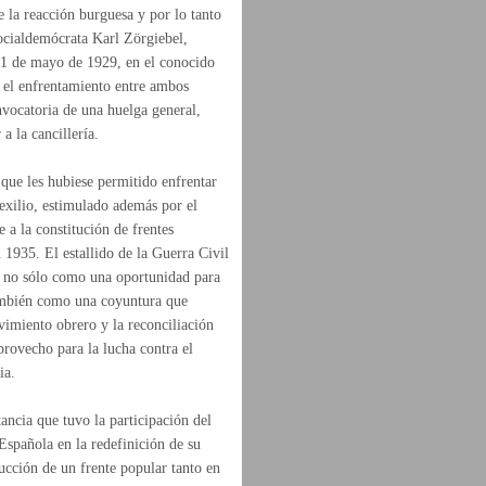
e la reacción burguesa y por lo tanto
 socialdemócrata Karl Zörgiebel,
 1 de mayo de 1929, en el conocido
 el enfrentamiento entre ambos
nvocatoria de una huelga general,
a la cancillería.
que les hubiese permitido enfrentar
 exilio, estimulado además por el
 a la constitución de frentes
1935. El estallido de la Guerra Civil
s no sólo como una oportunidad para
también como una coyuntura que
vimiento obrero y la reconciliación
rovecho para la lucha contra el
mania.
tancia que tuvo la participación del
pañola en la redefinición de su
rucción de un frente popular tanto en