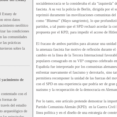
socialdemocracia se la consideraba el ala “izquierda” d
fascista. A su vez la policía de Berlín, dirigida por el
el Estany de
reprimió duramente las movilizaciones comunistas del
on otros datos
como “
Blutmai
” (Mayo sangriento), lo que profundizó
acimiento neolítico
partidos, a tal punto que el SPD rechazó acordar la co
izar las condiciones
propuesta por el KPD, para impedir el acceso de Hitler 
on las comunidades
e las prácticas
El fracaso de ambos partidos para alcanzar una unidad 
tuvieron sobre la
la amenaza fascista fue motivo de reflexión durante el
cambio en la línea de la Tercera Internacional favorable
populares consagrado en su VIIº congreso celebrado en 
Española fue interpretado por los comunistas alemane
enfrentar nuevamente el fascismo y derrotarlo, sino 
permitiera recomponer la unidad de las fuerzas del mo
l yacimiento de
con el SPD en una experiencia que podría ser de gran p
nazismo y la recuperación de la democracia en Ale
 contentado con el
as formas de
Por lo tanto, este artículo pretende demostrar la impor
 través del estudio
Partido Comunista Alemán (KPD) en la Guerra Civil Es
nto arqueológico de
línea política y en el diseño de una estrategia de const
e las principales