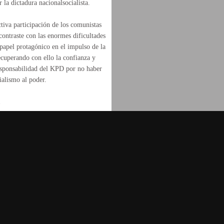
 la dictadura nacionalsocialista.
ctiva participación de los comunistas
contraste con las enormes dificultades
n papel protagónico en el impulso de la
recuperando con ello la confianza y
 responsabilidad del KPD por no haber
cialismo al poder.
.
nea
B.11870-2012 ISSN: 2014-6388