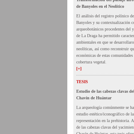
de Banyoles en el Neolítico
El análisis del registro polínico d
Banyoles y su contextualización c
arqueobotánicos procedentes del y
de La Draga ha permitido caracter
ambientales en que se desarrollar
neolíticas, así como reconstruir qu
económicas de estas comunidades 
cobertura vegetal.
[+]
TESIS
Estudio de las cabezas clavas de
Chavín de Huántar
La arqueología comúnmente se ha
estudio estético/iconográfico de l
representación en la prehistoria. A
de las cabezas clavas del yacimie
Chavín de Huántar, esta tesis ofrec