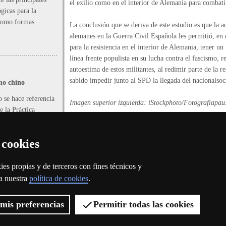
el exilio como en el interior de Alemania para combatir
gicas para la
 como formas
La conclusión que se deriva de este estudio es que la a
alemanes en la Guerra Civil Española les permitió, en 
para la resistencia en el interior de Alemania, tener u
línea frente populista en su lucha contra el fascismo, 
autoestima de estos militantes, al redimir parte de la
sabido impedir junto al SPD la llegada del nacionalso
smo chino
 se hace referencia
Imagen superior izquierda: iStockphoto/
Fotografiapau
e la Práctica
Alejandro Andreassi Cieri
el Pueblo. Pero
Departamento de Historia Moderna y Contemporá
nocida, el
 cookies
a plataforma
Alejandro.Andreassi@uab.cat
tación,
oblación
es propias y de terceros con fines técnicos y
ociales.
 a nuestra
política de cookies
.
mis preferencias
Permitir todas las cookies
elona