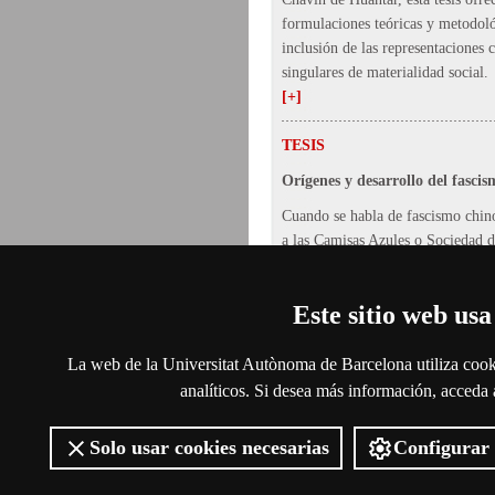
formulaciones teóricas y metodoló
inclusión de las representaciones
singulares de materialidad social.
[+]
TESIS
Orígenes y desarrollo del fasci
Cuando se habla de fascismo chino
a las Camisas Azules o Sociedad d
Rigurosa de los Tres Principios d
hubo otra organización, menos co
Este sitio web usa
Movimiento de la Nueva Vida, un
fascista de masas basada en la cap
encuadramiento y control de la p
La web de la Universitat Autònoma de Barcelona utiliza cooki
básicamente a través de políticas s
analíticos. Si desea más información, acceda
[+]
Solo usar cookies necesarias
Configurar 
2026
Universitat Autònoma de Barc