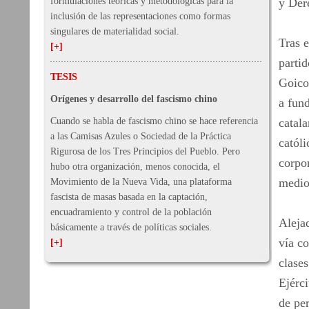
formulaciones teóricas y metodológicas para la
y Der
inclusión de las representaciones como formas
singulares de materialidad social.
Tras e
[+]
parti
TESIS
Goicoe
Orígenes y desarrollo del fascismo chino
a fun
Cuando se habla de fascismo chino se hace referencia
catal
a las Camisas Azules o Sociedad de la Práctica
católi
Rigurosa de los Tres Principios del Pueblo. Pero
corpor
hubo otra organización, menos conocida, el
medio
Movimiento de la Nueva Vida, una plataforma
fascista de masas basada en la captación,
encuadramiento y control de la población
Aleja
básicamente a través de políticas sociales.
vía c
[+]
clases
Ejérci
de per