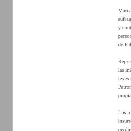
Marca
sufra
y cont
person
de Fa
Repre
las in
leyes 
Patron
propia
Los m
insurr
perdie