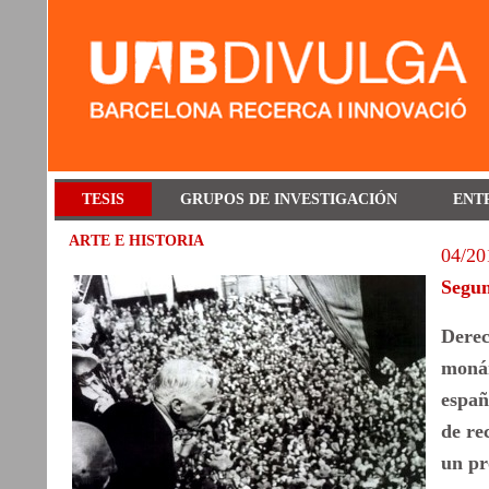
TESIS
GRUPOS DE INVESTIGACIÓN
ENT
ARTE E HISTORIA
04/20
Segun
Derec
monár
españ
de re
un pr