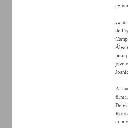
convir
Conta
de Fí
Camps
Álvare
pero 
jóven
Joani
A fina
firmar
Derech
Renov
eran c