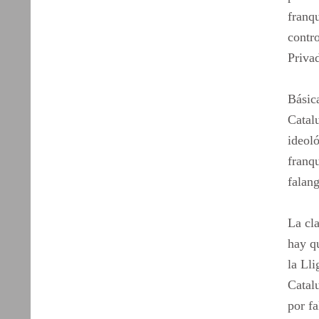
franq
contro
Priva
Básic
Catalu
ideoló
franq
falang
La cl
hay q
la Lli
Catalu
por fa