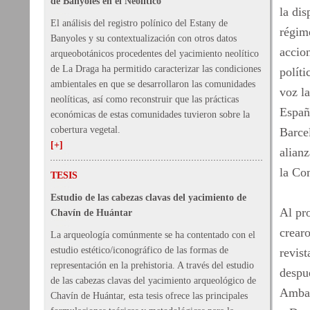
de Banyoles en el Neolítico
la dis
El análisis del registro polínico del Estany de
régim
Banyoles y su contextualización con otros datos
accion
arqueobotánicos procedentes del yacimiento neolítico
de La Draga ha permitido caracterizar las condiciones
políti
ambientales en que se desarrollaron las comunidades
voz la
neolíticas, así como reconstruir que las prácticas
Españ
económicas de estas comunidades tuvieron sobre la
cobertura vegetal.
Barcel
[+]
alian
la Com
TESIS
Estudio de las cabezas clavas del yacimiento de
Al pr
Chavín de Huántar
crear
La arqueología comúnmente se ha contentado con el
estudio estético/iconográfico de las formas de
revis
representación en la prehistoria. A través del estudio
despu
de las cabezas clavas del yacimiento arqueológico de
Ambas
Chavín de Huántar, esta tesis ofrece las principales