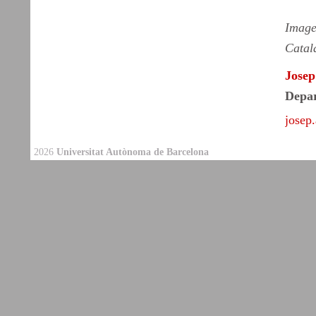
Image
Catal
Josep
Depar
josep
2026
Universitat Autònoma de Barcelona