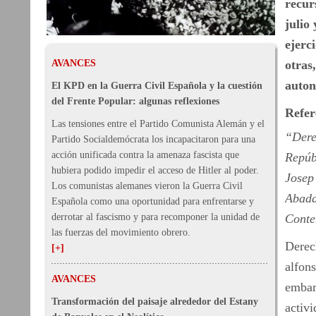
recur
julio
ejerc
AVANCES
otras
auton
El KPD en la Guerra Civil Española y la cuestión
del Frente Popular: algunas reflexiones
Refer
Las tensiones entre el Partido Comunista Alemán y el
“Dere
Partido Socialdemócrata los incapacitaron para una
acción unificada contra la amenaza fascista que
Repúb
hubiera podido impedir el acceso de Hitler al poder.
Josep
Los comunistas alemanes vieron la Guerra Civil
Abada
Española como una oportunidad para enfrentarse y
derrotar al fascismo y para recomponer la unidad de
Conte
las fuerzas del movimiento obrero.
Derec
[+]
alfon
AVANCES
embarg
Transformación del paisaje alrededor del Estany
activi