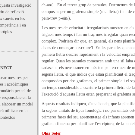
ch-an/). En el tercer grup de paraules, l'estructura de 
questa investigació
composats per un grafema simple (una lletra) i un de c
iu de reflexió
pein-tre= p-ein/).
x canvis en les
ompetència i en
Les mesures de velocitat i irregularitats mostren en els
 pròpies
triguen més temps i fan un traç més irregular quan escr
complex. Podriem dir que, en general, els nens planif
abans de començar a escriure'l. En les paraules que c
primera lletra s'escriu ràpidament i la velocitat emprada
regular. Quan les paraules comencen amb una síl·laba d
cadascun, els nens esmercen més temps i escriuen de m
KONECT
segona lletra, el que indica que estan planificant el tr
sar mesures per
composades per dos grafemes, el primer simple i el segon
ves i acadèmiques
un temps considerable a escriure la primera lletra de la
cundària per tal de
l'execució d'aquesta lletra estan preparant el grafema s
ó responsable en la
Aquests resultats indiquen, d'una banda, que la planifi
m elaborar un model
fa segons unitats de tipus fonològic i no pas unitats orto
à utilitzar en la
primeres fases del seu aprenentatge els infants aprenen
contextos
grafema-fonema per planificar l'escriptura, de la mate
Olga Soler