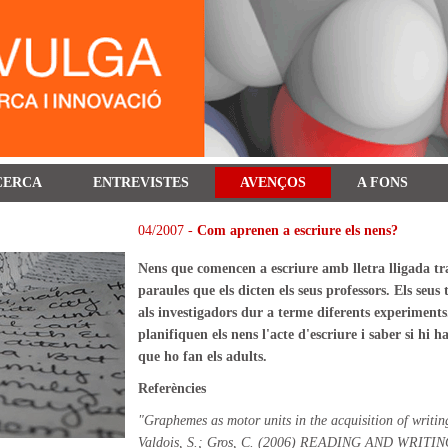
CERCA
ENTREVISTES
AVENÇOS
A FONS
04/2007 -
Com aprenen a escriure els nens?
Nens que comencen a escriure amb lletra lligada tra
paraules que els dicten els seus professors. Els seus
als investigadors dur a terme diferents experiments
planifiquen els nens l'acte d'escriure i saber si hi
que ho fan els adults.
Referències
"Graphemes as motor units in the acquisition of writing
Valdois, S.; Gros, C. (2006) READING AND WRITING