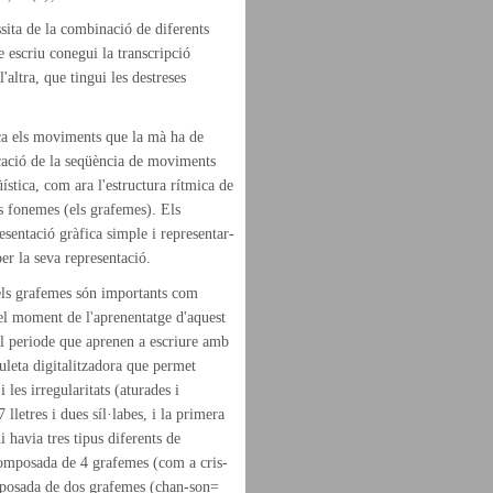
sita de la combinació de diferents
 escriu conegui la transcripció
'altra, que tingui les destreses
ica els moviments que la mà ha de
icació de la seqüència de moviments
ística, com ara l'estructura rítmica de
els fonemes (els grafemes). Els
sentació gràfica simple i representar-
per la seva representació.
i els grafemes són importants com
 el moment de l'aprenentatge d'aquest
el periode que aprenen a escriure amb
auleta digitalitzadora que permet
les irregularitats (aturades i
 lletres i dues síl·labes, i la primera
i havia tres tipus diferents de
 composada de 4 grafemes (com a cris-
composada de dos grafemes (chan-son=