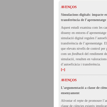
AVENÇOS
Simulacions digitals: impacte en 
transferència de l’aprenentatge
Aquest estudi examina com les car
disseny en entorns d’aprenentatge 
simulació digital regulen l’autoefi
transferència de l’aprenentatge. El
que elevats nivells de control per p
com un
feedback
del rendiment de
simulació, resulten en valoracions
d’autoeficàcia i transferència.
[+]
AVENÇOS
L’argumentació a classe de ciènci
ensenyament
Afrontar el repte de promoure l’a
classe de ciències exigeix implicar