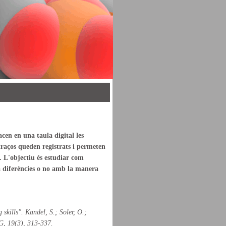
cen en una taula digital les
 traços queden registrats i permeten
. L'objectiu és estudiar com
 ha diferències o no amb la manera
 skills". Kandel, S.; Soler, O.;
, 19(3), 313-337.