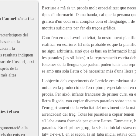
Escriure a mà és un procés molt especialitzat que neces
tipus d'informació. D'una banda, cal que la persona que
l’autoeficàcia i la
gràfica d'un codi oral complex com el llenguatge, i de l
motrius suficients per fer els traços gràfics.
acterístiques del
Com fem en qualsevol activitat, la nostra ment planif
basats en la
realitzar en escriure. El més probable és que la planif
càcia i la
no sigui arbitrària, sinó que es basi en informació lingü
s resultats indiquen
les paraules (les síl·labes) o la representació escrita d
art de l’usuari, així
fonemes de la llengua que parlem poden tenir una repre
sprés de la
se amb una sola lletra o bé necessitar més d'una lletra 
 més altes
L'objectiu dels experiments de l'article era esbrinar s
unitat en la producció de l'escriptura, especialment en
procés. Per això, infants francesos de primer curs, en 
lletra lligada, van copiar diverses paraules sobre una t
l'enregistrament de la velocitat del moviment de la mà i 
es i el seu
arrencades) del traç. Totes les paraules a copiar tenien 7
síl·laba estava formada per quatre lletres. Tanmateix, h
paraules. En el primer grup, la síl·laba inicial estava
rgumentació a la
tal= c-r-i-s/), en el segon, la síl·laba inicial estava 
 els docents en