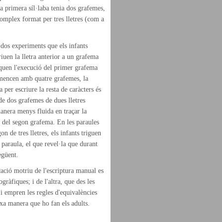
la primera síl·laba tenia dos grafemes,
omplex format per tres lletres (com a
 dos experiments que els infants
iuen la lletra anterior a un grafema
iquen l'execució del primer grafema
omencen amb quatre grafemes, la
 per escriure la resta de caràcters és
e dos grafemes de dues lletres
anera menys fluida en traçar la
aç del segon grafema. En les paraules
 de tres lletres, els infants triguen
 paraula, el que revel·la que durant
egüent.
cació motriu de l'escriptura manual es
gràfiques; i de l'altra, que des les
 i empren les regles d'equivalències
ixa manera que ho fan els adults.