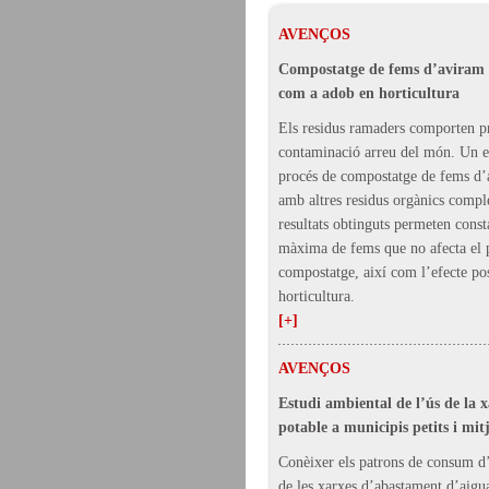
AVENÇOS
Compostatge de fems d’aviram p
com a adob en horticultura
Els residus ramaders comporten p
contaminació arreu del món. Un es
procés de compostatge de fems d’
amb altres residus orgànics compl
resultats obtinguts permeten const
màxima de fems que no afecta el 
compostatge, així com l’efecte po
horticultura.
[+]
AVENÇOS
Estudi ambiental de l’ús de la 
potable a municipis petits i mit
Conèixer els patrons de consum d’a
de les xarxes d’abastament d’aigu