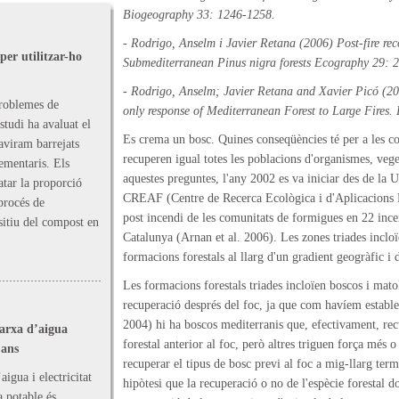
Biogeography
33: 1246-1258.
- Rodrigo, Anselm i Javier Retana (2006) Post-fire rec
er utilitzar-ho
Submediterranean Pinus nigra forests
Ecography
29: 2
- Rodrigo, Anselm; Javier Retana and Xavier Picó (200
roblemes de
only response of Mediterranean Forest to Large Fires.
tudi ha avaluat el
Es crema un bosc. Quines conseqüències té per a les 
aviram barrejats
recuperen igual totes les poblacions d'organismes, veg
ementaris. Els
aquestes preguntes, l'any 2002 es va iniciar des de la 
atar la proporció
CREAF (Centre de Recerca Ecològica i d'Aplicacions Fo
procés de
post incendi de les comunitats de formigues en 22 ince
sitiu del compost en
Catalunya (Arnan et al. 2006). Les zones triades incloï
formacions forestals al llarg d'un gradient geogràfic i d
Les formacions forestals triades incloïen boscos i mato
recuperació després del foc, ja que com havíem establer
2004) hi ha boscos mediterranis que, efectivament, re
xarxa d’aigua
forestal anterior al foc, però altres triguen força més 
jans
recuperar el tipus de bosc previ al foc a mig-llarg termi
igua i electricitat
hipòtesi que la recuperació o no de l'espècie forestal 
a potable és