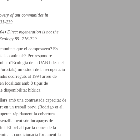
overy of ant communities in
31-239.
4) Direct regeneration is not the
Ecology
85: 716-729.
comunitats que el composaven? Es
etals o animals? Per respondre
Unitat d'Ecologia de la UAB i des del
restals) un estudi de la recuperació
ndis ocorreguts al 1994 arreu de
en localitats amb 8 tipus de
e disponibilitat hídrica.
llars amb una contrastada capacitat de
t en un treball previ (Rodrigo et al.
cuperen ràpidament la cobertura
o senzillament són incapaços de
ni. El treball partia doncs de la
dominant condicionaria fortament la