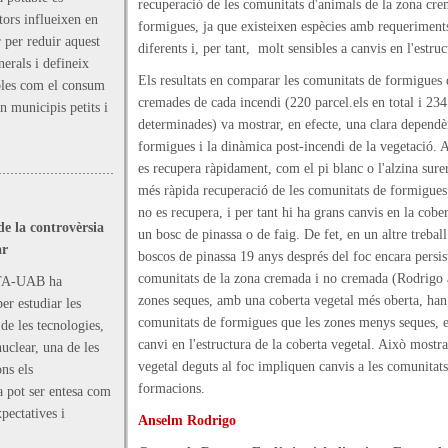
recuperació de les comunitats d'animals de la zona cre
tors influeixen en
formigues, ja que existeixen espècies amb requeriments
 per reduir aquest
diferents i, per tant, molt sensibles a canvis en l'estru
nerals i defineix
Els resultats en comparar les comunitats de formigues 
bles com el consum
cremades de cada incendi (220 parcel.els en total i 23
en municipis petits i
determinades) va mostrar, en efecte, una clara dependèn
formigues i la dinàmica post-incendi de la vegetació. A
es recupera ràpidament, com el pi blanc o l'alzina sure
més ràpida recuperació de les comunitats de formigues
no es recupera, i per tant hi ha grans canvis en la cobe
de la controvèrsia
un bosc de pinassa o de faig. De fet, en un altre treba
ar
boscos de pinassa 19 anys després del foc encara persist
comunitats de la zona cremada i no cremada (Rodrigo 
CTA-UAB ha
zones seques, amb una coberta vegetal més oberta, han
r estudiar les
comunitats de formigues que les zones menys seques, en
de les tecnologies,
canvi en l'estructura de la coberta vegetal. Això mostr
nuclear, una de les
vegetal deguts al foc impliquen canvis a les comunitats
ns els
formacions.
a pot ser entesa com
xpectatives i
Anselm Rodrigo