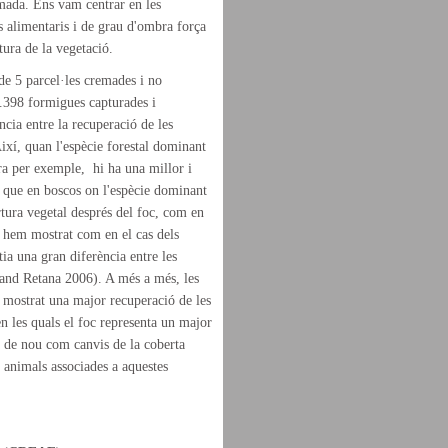
mada. Ens vam centrar en les
 alimentaris i de grau d'ombra força
ctura de la vegetació.
de 5 parcel·les cremades i no
4.398 formigues capturades i
cia entre la recuperació de les
ixí, quan l'espècie forestal dominant
ra per exemple, hi ha una millor i
 que en boscos on l'espècie dominant
rtura vegetal després del foc, com en
ll hem mostrat com en el cas dels
ia una gran diferència entre les
and Retana 2006). A més a més, les
 mostrat una major recuperació de les
 les quals el foc representa un major
a de nou com canvis de la coberta
 animals associades a aquestes