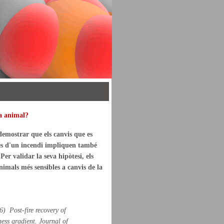
da animal?
emostrar que els canvis que es
rés d'un incendi impliquen també
Per validar la seva hipòtesi, els
nimals més sensibles a canvis de la
) Post-fire recovery of
ness gradient.
Journal of