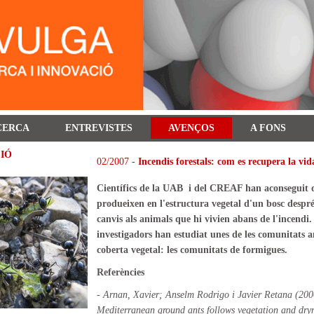
CERCA
ENTREVISTES
AVENÇOS
A FONS
CIÓ
02/2007 -
Incendis forestals: com es recupera la vi
Científics de la UAB i del CREAF han aconseguit d
produeixen en l'estructura vegetal d'un bosc desp
canvis als animals que hi vivien abans de l'incendi. 
investigadors han estudiat unes de les comunitats a
coberta vegetal: les comunitats de formigues.
Referències
- Arnan, Xavier; Anselm Rodrigo i Javier Retana (2006
Mediterranean ground ants follows vegetation and dry