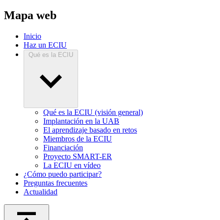
Mapa web
Inicio
Haz un ECIU
Qué es la ECIU
Qué es la ECIU (visión general)
Implantación en la UAB
El aprendizaje basado en retos
Miembros de la ECIU
Financiación
Proyecto SMART-ER
La ECIU en vídeo
¿Cómo puedo participar?
Preguntas frecuentes
Actualidad