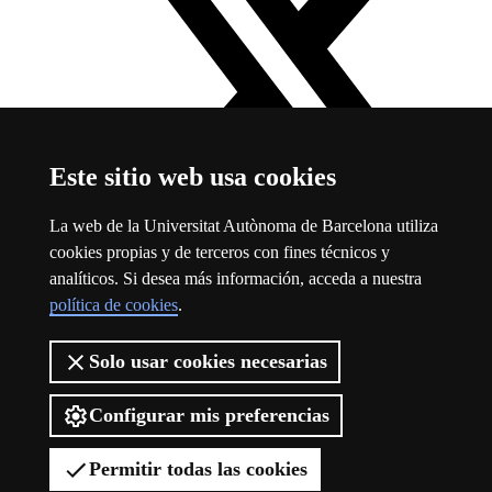
Este sitio web usa cookies
La web de la Universitat Autònoma de Barcelona utiliza
cookies propias y de terceros con fines técnicos y
analíticos. Si desea más información, acceda a nuestra
Twitter
Este enlace se abre en una ventana nueva
política de cookies
.
Sobre la web
Solo usar cookies necesarias
Logotipo de la Universidad Autónoma de Barcelona
Configurar mis preferencias
Sobre el web
Protección de datos
Aviso legal
Permitir todas las cookies
Accesibilidad web