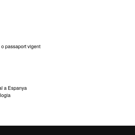
) o passaport vigent
cal a Espanya
ologia