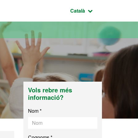
Idioma seleccionat:
Català
Vols rebre més
informació?
Nom *
Cognoms *