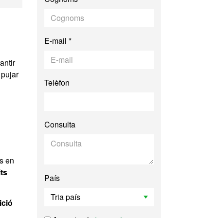
E-mail *
antir
 pujar
Telèfon
Consulta
às en
ts
País
ició