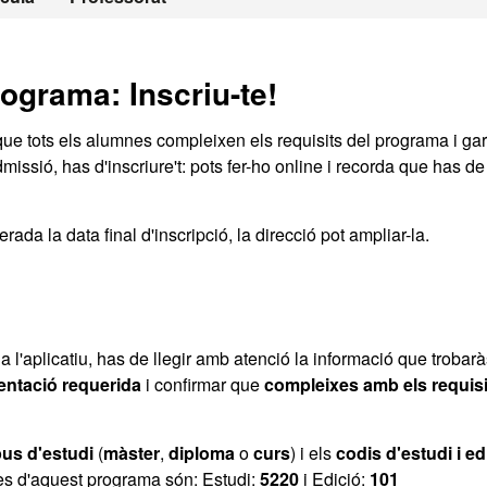
programa: Inscriu-te!
ue tots els alumnes compleixen els requisits del programa i gar
admissió, has d'inscriure't: pots fer-ho online i recorda que has de
ada la data final d'inscripció, la direcció pot ampliar-la.
 a l'aplicatiu, has de llegir amb atenció la informació que trobar
ntació requerida
i confirmar que
compleixes amb els requisi
pus d'estudi
(
màster
,
diploma
o
curs
) i els
codis d'estudi i ed
des d'aquest programa són: Estudi:
5220
i Edició:
101