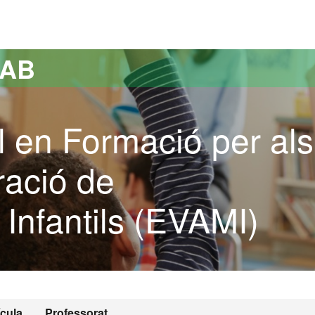
versitat Autònoma de Barcelona
UAB
l en Formació per als
ració de
Infantils (EVAMI)
ícula
Professorat