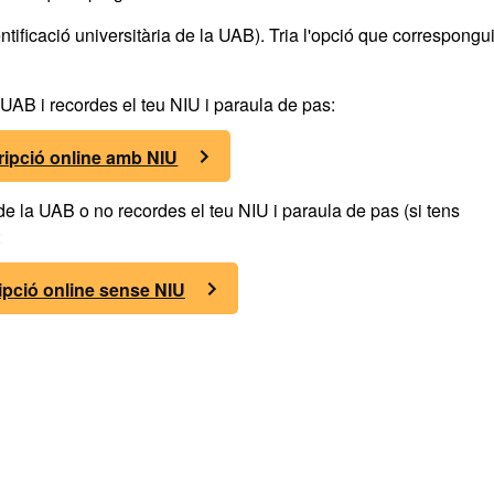
tificació universitària de la UAB). Tria l'opció que correspongui
a UAB i recordes el teu NIU i paraula de pas:
ripció online amb NIU
 de la UAB o no recordes el teu NIU i paraula de pas (si tens
:
ipció online sense NIU