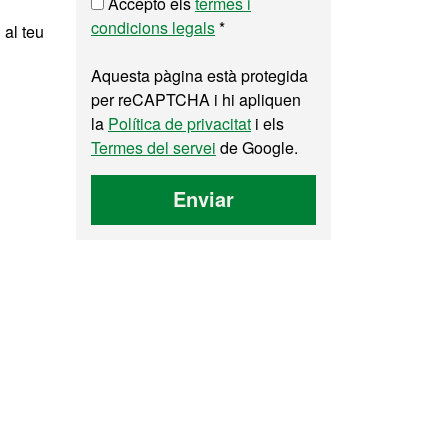
Accepto els
termes i
condicions legals
*
 al teu
Aquesta pàgina està protegida
per reCAPTCHA i hi apliquen
la
Política de privacitat
i els
Termes del servei
de Google.
Enviar