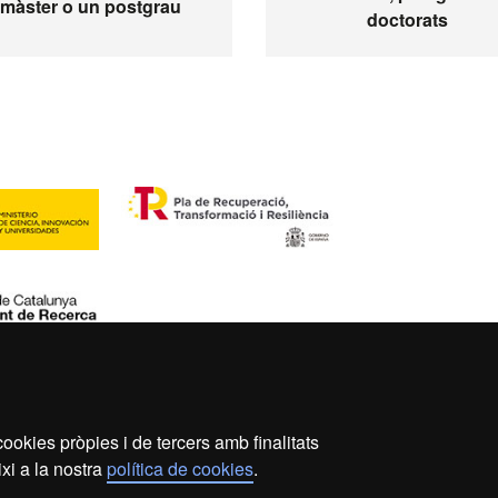
màster o un postgrau
doctorats
ookies pròpies i de tercers amb finalitats
s legal
Protecció de dades
Sobre el web
Accessibil
xi a la nostra
política de cookies
.