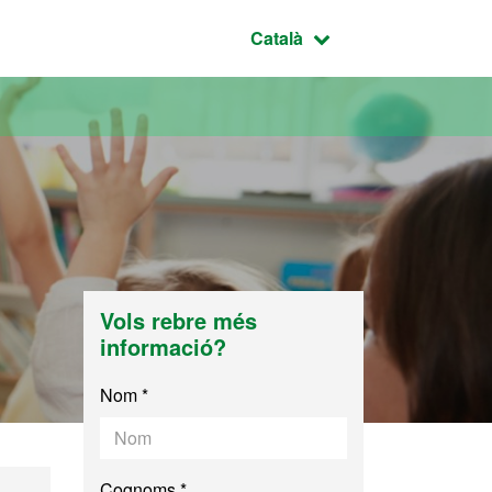
Idioma seleccionat:
Català
Vols rebre més
informació?
Nom *
Cognoms *