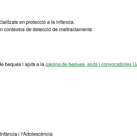
ialitzats en protecció a la infància.
 en contextos de detecció de maltractaments
de beques i ajuts a la
pàgina de beques, ajuts i convocatòries 
Infància i l'Adolescència