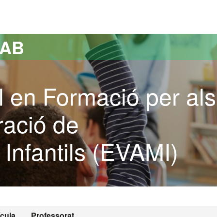
versitat Autònoma de Barcelona
UAB
l en Formació per als
ració de
Infantils (EVAMI)
ícula
Professorat