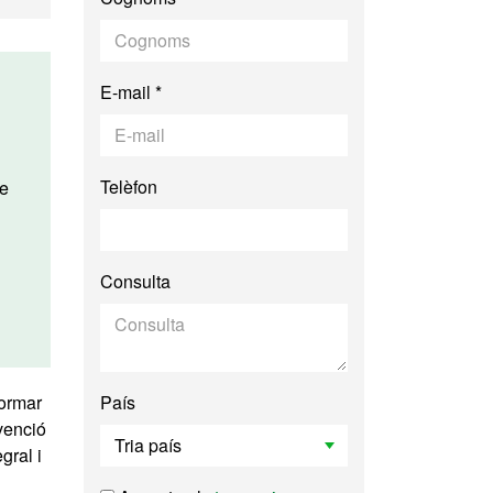
E-mail *
Telèfon
Consulta
formar
País
venció
gral i