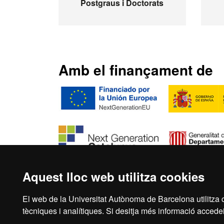
Postgraus i Doctorats
Amb el finançament de
Aquest lloc web utilitza cookies
El web de la Universitat Autònoma de Barcelona utilitza c
Inici
Aví
tècniques i analítiques. Si desitja més informació accedei