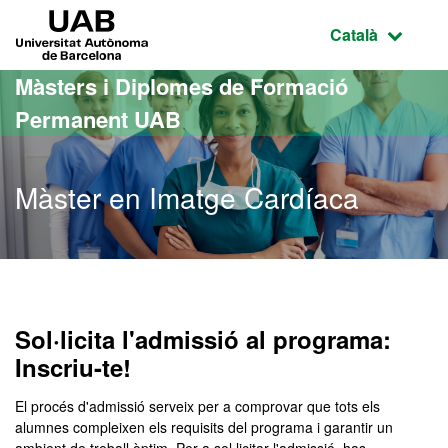
Ves al contingut principal
Ves a la navegació de la pàgina
UAB Universitat Autònoma de Barcelona
Idioma selecci
Català
Màsters i Diplomes de Formació
Permanent UAB
Màster en Imatge Cardíaca
Sol·licita l'admissió al programa:
Inscriu-te!
El procés d'admissió serveix per a comprovar que tots els
alumnes compleixen els requisits del programa i garantir un