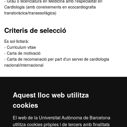
- Grau o llicenciatura en Medicina amb l'especialitat en
Cardiologia (amb coneixements en ecocardiografia
transtoràcica/transesofàgica)
Criteris de selecció
Es sol·licitarà:
- Curriculum vitae
- Carta de motivació
- Carta de recomanació per part d'un servei de cardiologia
nacional/internacional
Comunicació de l'admissió
Aquest lloc web utilitza
El
resultat de l’admissió
el rebràs, de manera personalitzada, a
l'adreça de correu electrònic que indiquis quan facis la inscripció.
cookies
En aquest correu se t’indicarà com has de procedir per
formalitzar la matrícula.
El web de la Universitat Autònoma de Barcelona
Revisa la
safata de correu brossa
del teu correu electrònic. De
utilitza cookies pròpies i de tercers amb finalitats
vegades, els missatges poden entrar com a correu brossa.