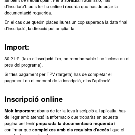
ambient de treball òptim. Per a sol·licitar l'admissió, has
d'inscriure't: pots fer-ho online i recorda que has de pujar la
documentació requerida.
En el cas que quedin places lliures un cop superada la data final
d'inscripció, la direcció pot ampliar-la.
Import:
30,21 € (taxa d'inscripció fixa, no reemborsable i no inclosa en el
preu del programa).
Si tries pagament per TPV (targeta) has de completar el
pagament en el moment de la inscripció, dins l'aplicació.
Inscripció online
Molt important
: abans de fer la teva inscripció a l'aplicatiu, has
de llegir amb atenció la informació que trobaràs en aquesta
pàgina per tenir
preparada la documentació requerida
i
confirmar que
compleixes amb els requisits d'accés
i que el