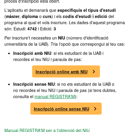
procés d'inscripció està obert.
L'aplicatiu et demanarà que
especifiquis el tipus d'estudi
(
màster
,
diploma
o
curs
) i els
codis d'estudi i edició
del
programa al qual et vols inscriure. Les dades d'aquest programa
són: Estudi:
4742
i Edició:
3
Per inscriure't necessites un
NIU
(número d'identificació
universitària de la UAB). Tria l'opció que correspongui al teu cas:
Inscripció amb NIU
: si ets estudiant de la UAB i
recordes el teu NIU i paraula de pas:
Inscripció online amb NIU
Inscripció sense NIU
: si no ets estudiant de la UAB o
no recordes el teu NIU i paraula de pas (si tens dubtes,
consulta el
manual REGISTRA'M
):
Inscripció online sense NIU
Manual REGISTRA'M per a l'obtenció del NIU