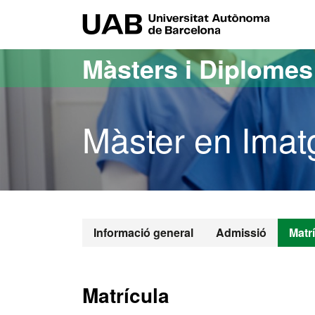
Ves al contingut principal
Ves a la navegació de la pàgina
UAB Uni
Màsters i Diplome
Màster en Imat
Informació general
Admissió
Matr
Matrícula