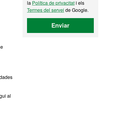
la
Política de privacitat
i els
Termes del servei
de Google.
Enviar
se
s dades
gui al