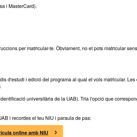
sa i MasterCard).
truccions per matricular-te. Òbviament, no et pots matricular sen
dis d'estudi i edició del programa al qual et vols matricular. Le
3
dentificació universitària de la UAB). Tria l'opció que correspon
 UAB i recordes el teu NIU i paraula de pas:
rícula online amb NIU