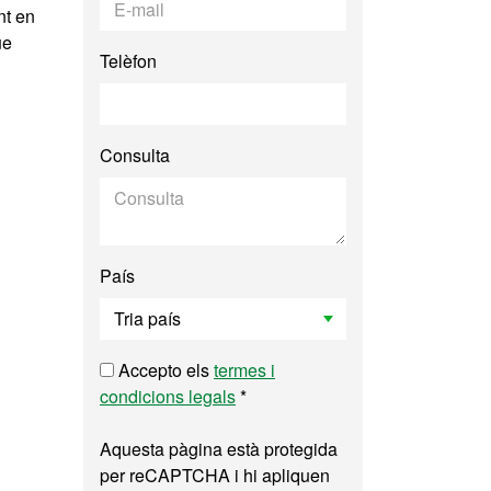
nt en
ue
Telèfon
Consulta
País
Accepto els
termes i
condicions legals
*
Aquesta pàgina està protegida
per reCAPTCHA i hi apliquen