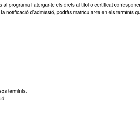
 al programa i atorgar-te els drets al títol o certificat correspone
a notificació d’admissió, podràs matricular-te en els terminis q
os terminis.
udi.