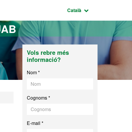
Idioma seleccionat:
Català
UAB
Vols rebre més
informació?
Nom *
Cognoms *
E-mail *