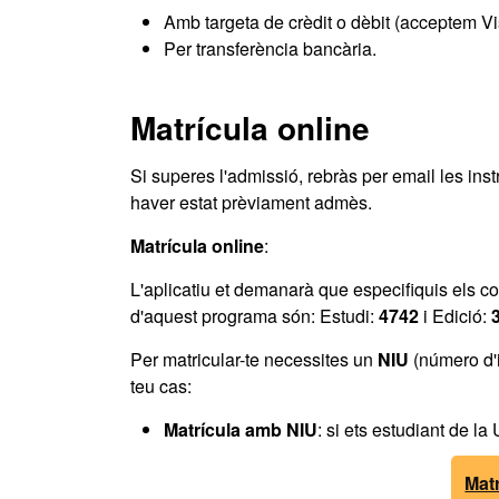
Amb targeta de crèdit o dèbit (acceptem Vi
Per transferència bancària.
Matrícula online
Si superes l'admissió, rebràs per email les ins
haver estat prèviament admès.
Matrícula online
:
L'aplicatiu et demanarà que especifiquis els co
d'aquest programa són: Estudi:
4742
i Edició:
Per matricular-te necessites un
NIU
(número d'i
teu cas:
Matrícula amb NIU
: si ets estudiant de la
Mat