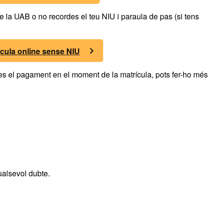
 de la UAB o no recordes el teu NIU i paraula de pas (si tens
:
ícula online sense NIU
zes el pagament en el moment de la matrícula, pots fer-ho més
ualsevol dubte.