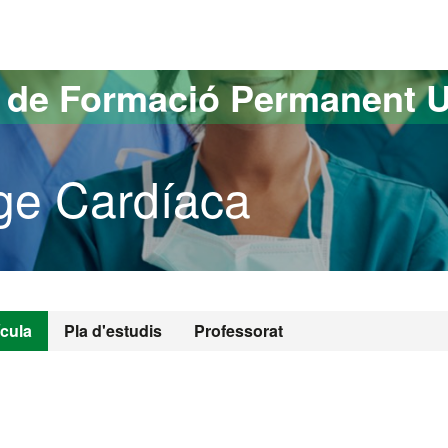
versitat Autònoma de Barcelona
s de Formació Permanent 
ge Cardíaca
ícula
Pla d'estudis
Professorat