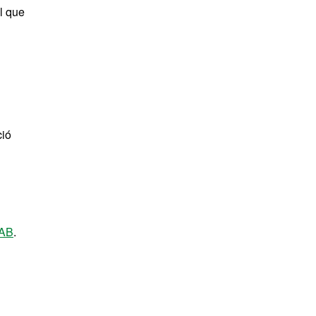
al que
ció
UAB
.