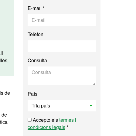
E-mail *
Telèfon
ll
lès,
Consulta
ls de
País
s de
Accepto els
termes i
tica
condicions legals
*