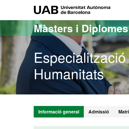
Ves al contingut principal
Ves a la navegació de la pàgina
UAB Uni
Màsters i Diplome
Especialització
Humanitats
Informació general
Admissió
Matr