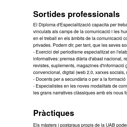
Sortides professionals
El Diploma d'Especialització capacita per treba
vinculats als camps de la comunicació i les hum
en el treball en els àmbits de la comunicació cor
privades. Podem dir, per tant, que les seves so
- Exercici del periodisme especialitzat en l'e
informatives: premsa diària d'abast nacional, 
revistes, suplements, magazines d'informació g
convencional, digital (web 2.0, xarxes socials, 
- Docents per a secundària o per a la formació 
- Especialistes en les noves modalitats de com
les grans narratives clàssiques amb els nous fo
Pràctiques
Els màsters i postgraus propis de la UAB poden