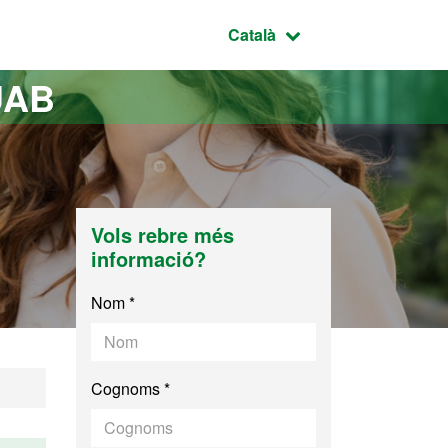
Idioma seleccionat:
Català
UAB
Vols rebre més
informació?
Nom *
Cognoms *