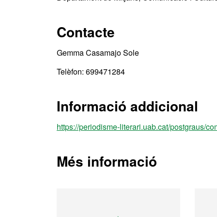
Contacte
Gemma Casamajo Sole
Telèfon: 699471284
Informació addicional
https://periodisme-literari.uab.cat/postgraus/c
Més informació