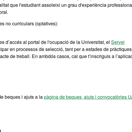
litat que l'estudiant assoleixi un grau d'experiència profession
oral.
s no curriculars (optatives):
 d’accés al portal de l'ocupació de la Universitat, el
Servei
cipar en processos de selecció, tant per a estades de pràctiques
cte de treball. En ambdós casos, cal que t’inscriguis a l’aplica
de beques i ajuts a la
pàgina de beques, ajuts i convocatòries 
a