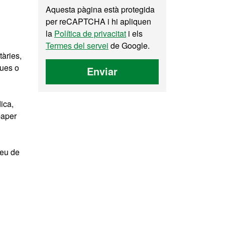
Aquesta pàgina està protegida
per reCAPTCHA i hi apliquen
la
Política de privacitat
i els
Termes del servei
de Google.
tàries,
ques o
Enviar
ica,
paper
reu de