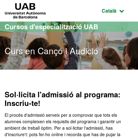
Ves al contingut principal
Ves a la navegació de la pàgina
UAB Universitat Autònoma de Barcelona
Idioma selecci
Català
Cursos d'especialització UAB
Curs en Cançó i Audició
Sol·licita l'admissió al programa:
Inscriu-te!
El procés d'admissió serveix per a comprovar que tots els
alumnes compleixen els requisits del programa i garantir un
ambient de treball òptim. Per a sol·licitar l'admissió, has
d'inscriure't: pots fer-ho online i recorda que has de pujar la