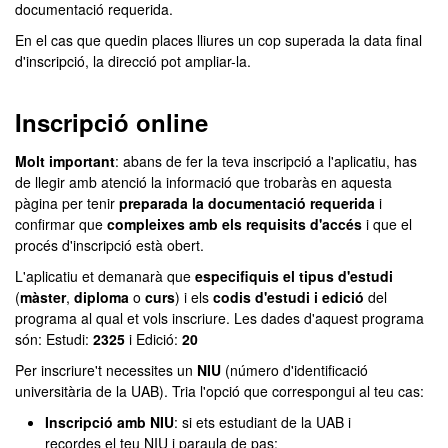
documentació requerida.
En el cas que quedin places lliures un cop superada la data final
d'inscripció, la direcció pot ampliar-la.
Inscripció online
Molt important
: abans de fer la teva inscripció a l'aplicatiu, has
de llegir amb atenció la informació que trobaràs en aquesta
pàgina per tenir
preparada la documentació requerida
i
confirmar que
compleixes amb els requisits d'accés
i que el
procés d'inscripció està obert.
L'aplicatiu et demanarà que
especifiquis el tipus d'estudi
(
màster
,
diploma
o
curs
) i els
codis d'estudi i edició
del
programa al qual et vols inscriure. Les dades d'aquest programa
són: Estudi:
2325
i Edició:
20
Per inscriure't necessites un
NIU
(número d'identificació
universitària de la UAB). Tria l'opció que correspongui al teu cas:
Inscripció amb NIU
: si ets estudiant de la UAB i
recordes el teu NIU i paraula de pas: