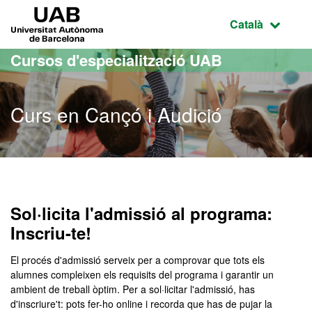
Ves al contingut principal
Ves a la navegació de la pàgina
UAB Universitat Autònoma de Barcelona
Idioma selecci
Català
Cursos d'especialització UAB
Curs en Cançó i Audició
Sol·licita l'admissió al programa:
Inscriu-te!
El procés d'admissió serveix per a comprovar que tots els
alumnes compleixen els requisits del programa i garantir un
ambient de treball òptim. Per a sol·licitar l'admissió, has
d'inscriure't: pots fer-ho online i recorda que has de pujar la