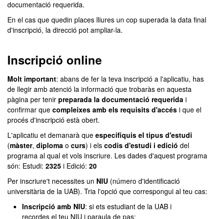
documentació requerida.
En el cas que quedin places lliures un cop superada la data final
d'inscripció, la direcció pot ampliar-la.
Inscripció online
Molt important
: abans de fer la teva inscripció a l'aplicatiu, has
de llegir amb atenció la informació que trobaràs en aquesta
pàgina per tenir
preparada la documentació requerida
i
confirmar que
compleixes amb els requisits d'accés
i que el
procés d'inscripció està obert.
L'aplicatiu et demanarà que
especifiquis el tipus d'estudi
(
màster
,
diploma
o
curs
) i els
codis d'estudi i edició
del
programa al qual et vols inscriure. Les dades d'aquest programa
són: Estudi:
2325
i Edició:
20
Per inscriure't necessites un
NIU
(número d'identificació
universitària de la UAB). Tria l'opció que correspongui al teu cas:
Inscripció amb NIU
: si ets estudiant de la UAB i
recordes el teu NIU i paraula de pas: