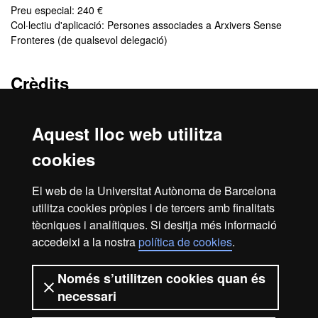
Preu especial: 240 €
Col·lectiu d'aplicació: Persones associades a Arxivers Sense
Fronteres (de qualsevol delegació)
Crèdits
4 ECTS
Aquest lloc web utilitza
Cancel·lació del programa
cookies
En cas que no s’assoleixi el nombre mínim d’estudiants per
El web de la Universitat Autònoma de Barcelona
garantir la viabilitat del programa, o per una altra raó de força
utilitza cookies pròpies i de tercers amb finalitats
major, el centre es reserva el dret de cancel·lar el programa.
tècniques i analítiques. Si desitja més informació
accedeixi a la nostra
política de cookies
.
Inici
Avís legal
Protecció de dades
Només s’utilitzen cookies quan és
necessari
Sobre el web
Accessibilitat web