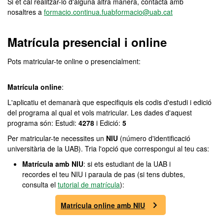
Si et cal realitzar-lo d'alguna altra manera, contacta amb
nosaltres a
formacio.continua.fuabformacio@uab.cat
Matrícula presencial i online
Pots matricular-te online o presencialment:
Matrícula online
:
L'aplicatiu et demanarà que especifiquis els codis d'estudi i edició
del programa al qual et vols matricular. Les dades d'aquest
programa són: Estudi:
4278
i Edició:
5
Per matricular-te necessites un
NIU
(número d'identificació
universitària de la UAB). Tria l'opció que correspongui al teu cas:
Matrícula amb NIU
: si ets estudiant de la UAB i
recordes el teu NIU i paraula de pas (si tens dubtes,
consulta el
tutorial de matrícula
):
Matrícula online amb NIU