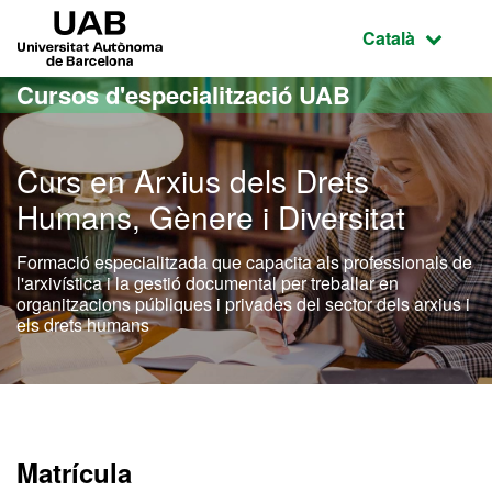
Ves al contingut principal
Ves a la navegació de la pàgina
UAB Universitat Autònoma de Barcelona
Idioma selecci
Català
Cursos d'especialització UAB
Curs en Arxius dels Drets
Humans, Gènere i Diversitat
Formació especialitzada que capacita als professionals de
l'arxivística i la gestió documental per treballar en
organitzacions públiques i privades del sector dels arxius i
els drets humans
Matrícula