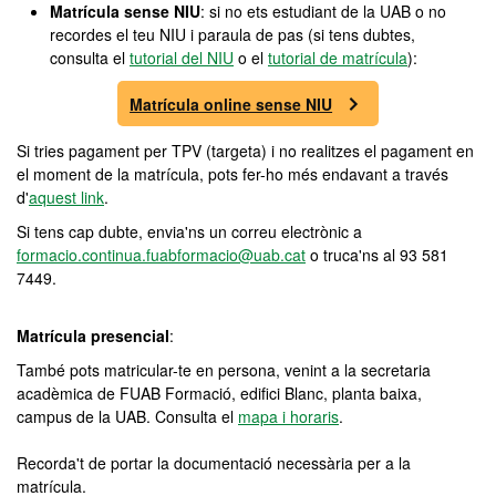
Matrícula sense NIU
: si no ets estudiant de la UAB o no
recordes el teu NIU i paraula de pas (si tens dubtes,
consulta el
tutorial del NIU
o el
tutorial de matrícula
):
Matrícula online sense NIU
Si tries pagament per TPV (targeta) i no realitzes el pagament en
el moment de la matrícula, pots fer-ho més endavant a través
d'
aquest link
.
Si tens cap dubte, envia'ns un correu electrònic a
formacio.continua.fuabformacio@uab.cat
o truca'ns al 93 581
7449.
Matrícula presencial
:
També pots matricular-te en persona, venint a la secretaria
acadèmica de FUAB Formació, edifici Blanc, planta baixa,
campus de la UAB. Consulta el
mapa i horaris
.
Recorda't de portar la documentació necessària per a la
matrícula.