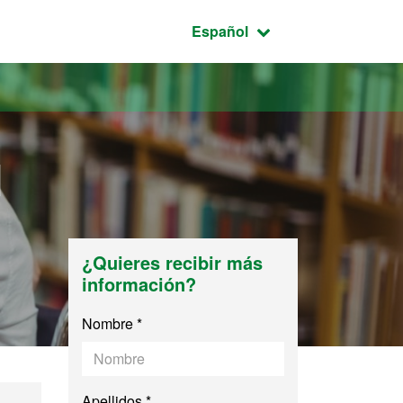
Idioma seleccionado:
Español
l
¿Quieres recibir más
información?
Nombre *
Apellidos *