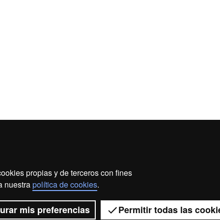
ookies propias y de terceros con fines
so legal
Protección de datos
Sobre el web
Accesibi
 a nuestra
política de cookies
.
2026 Universitat Autònoma de Barcelona
urar mis preferencias
Permitir todas las cooki