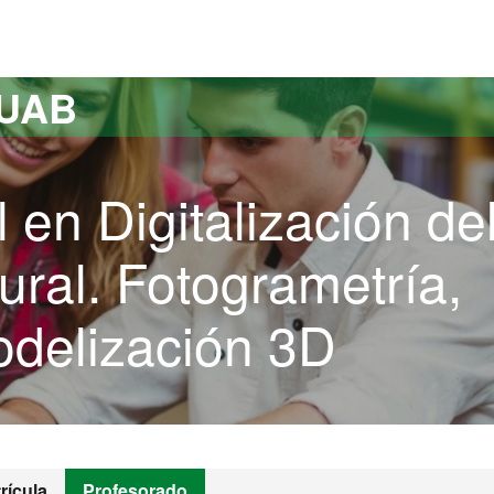
versitat Autònoma de Barcelona
 UAB
 en Digitalización de
ural. Fotogrametría,
delización 3D
rícula
Profesorado