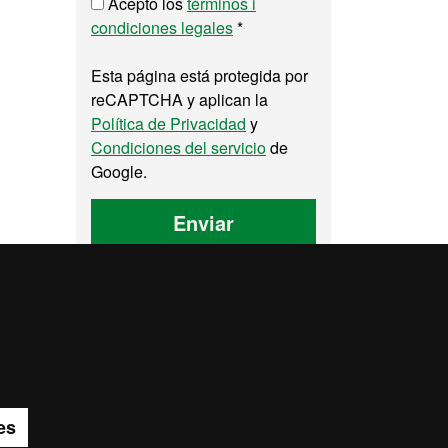
Acepto los
términos i
condiciones legales
*
Esta página está protegida por
reCAPTCHA y aplican la
Política de Privacidad
y
Condiciones del servicio
de
Google.
Enviar
lidad web
es