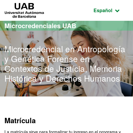
Acceso al contenido principal
Acceso a la navegación de la página
UAB Universitat Autònoma de Barcelona
Idioma seleccio
Español
Microcredenciales UAB
Microcredencial en Antropología
y Genética Forense en
Contextos de Justícia, Memoria
Histórica y Derechos Humanos
Matrícula
La matrícula sirve para formalizar tu ingreso en el programa y