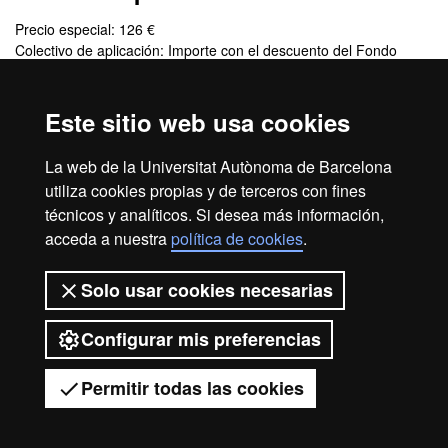
Precio especial: 126 €
Colectivo de aplicación: Importe con el descuento del Fondo
NextGenerationUE aplicado
Este sitio web usa cookies
Créditos
La web de la Universitat Autònoma de Barcelona
3 ECTS
utiliza cookies propias y de terceros con fines
técnicos y analíticos. Si desea más información,
acceda a nuestra
política de cookies
.
Inicio
Aviso legal
Protección de datos
Solo usar cookies necesarias
Sobre el web
Accesibilidad web
Configurar mis preferencias
2026 Universitat Autònoma de
Barcelona
Permitir todas las cookies
Tienes dudas?
Desplegar el menú móvil