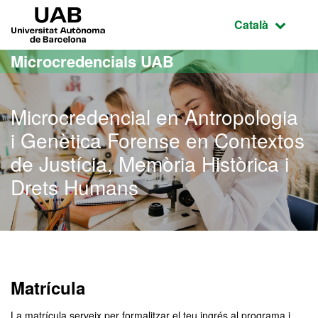
Ves al contingut principal
Ves a la navegació de la pàgina
UAB Universitat Autònoma de Barcelona
Idioma selecci
Català
Microcredencials UAB
Microcredencial en Antropologia
i Genètica Forense en Contextos
de Justícia, Memòria Històrica i
Drets Humans
Matrícula
La matrícula serveix per formalitzar el teu ingrés al programa i