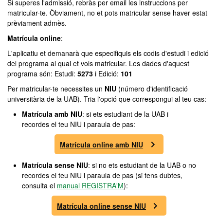
Si superes l'admissió, rebràs per email les instruccions per
matricular-te. Òbviament, no et pots matricular sense haver estat
prèviament admès.
Matrícula online
:
L'aplicatiu et demanarà que especifiquis els codis d'estudi i edició
del programa al qual et vols matricular. Les dades d'aquest
programa són: Estudi:
5273
i Edició:
101
Per matricular-te necessites un
NIU
(número d'identificació
universitària de la UAB). Tria l'opció que correspongui al teu cas:
Matrícula amb NIU
: si ets estudiant de la UAB i
recordes el teu NIU i paraula de pas:
Matrícula online amb NIU
Matrícula sense NIU
: si no ets estudiant de la UAB o no
recordes el teu NIU i paraula de pas (si tens dubtes,
consulta el
manual REGISTRA'M
):
Matrícula online sense NIU