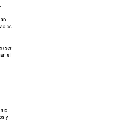
.
dan
sables
en ser
an el
orno
gos y