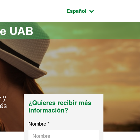
Idioma seleccionado:
Español
te UAB
e y
¿Quieres recibir más
vés
información?
Nombre *