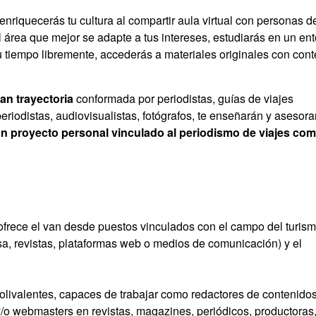
 enriquecerás tu cultura al compartir aula virtual con personas d
l área que mejor se adapte a tus intereses, estudiarás en un en
tu tiempo libremente, accederás a materiales originales con con
an trayectoria
conformada por periodistas, guías de viajes
eriodistas, audiovisualistas, fotógrafos, te enseñarán y asesora
un proyecto personal vinculado al periodismo de viajes co
ofrece el van desde puestos vinculados con el campo del turism
a, revistas, plataformas web o medios de comunicación) y el
polivalentes, capaces de trabajar como redactores de contenidos
y/o webmasters en revistas, magazines, periódicos, productoras