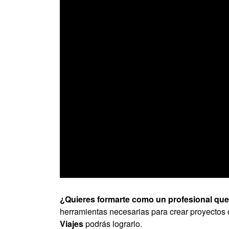
0
seconds
of
¿Quieres formarte como un profesional que
0
herramientas necesarias para crear proyectos
seconds
Volume
90%
Viajes
podrás lograrlo.