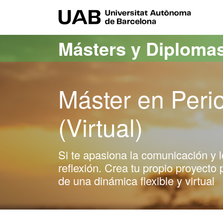
Acceso al contenido principal
Acceso a la navegación de la página
UAB Uni
Másters y Diploma
Máster en Peri
(Virtual)
Si te apasiona la comunicación y l
reflexión. Crea tu propio proyecto 
de una dinámica flexible y virtual