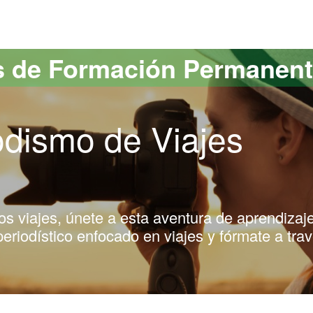
versitat Autònoma de Barcelona
s de Formación Permanen
odismo de Viajes
os viajes, únete a esta aventura de aprendizaj
periodístico enfocado en viajes y fórmate a tra