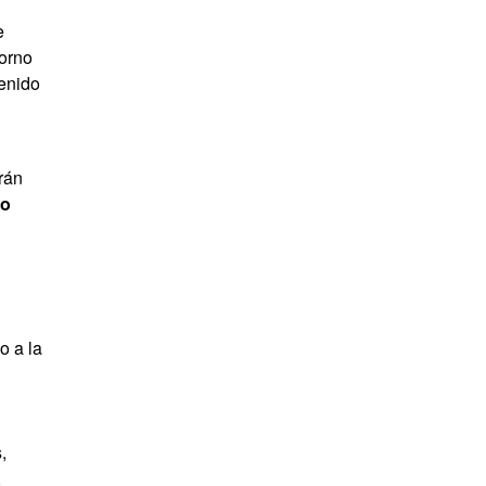
e
torno
tenido
rán
mo
o a la
,
,