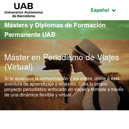
Acceso al contenido principal
Acceso a la navegación de la página
UAB Universitat Autònoma de Barcelona
Idioma seleccio
Español
Másters y Diplomas de Formación
Permanente UAB
Máster en Periodismo de Viajes
(Virtual)
Si te apasiona la comunicación y los viajes, únete a esta
aventura de aprendizaje y reflexión. Crea tu propio
proyecto periodístico enfocado en viajes y fórmate a través
de una dinámica flexible y virtual