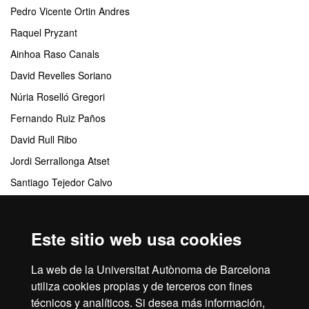
Pedro Vicente Ortin Andres
Raquel Pryzant
Ainhoa Raso Canals
David Revelles Soriano
Núria Roselló Gregori
Fernando Ruiz Paños
David Rull Ribo
Jordi Serrallonga Atset
Santiago Tejedor Calvo
Miguel Angel Tobías González
Este sitio web usa cookies
Centros responsables
La web de la Universitat Autònoma de Barcelona
Departamento de Periodismo y de Ciencias de la Comunicación
utiliza cookies propias y de terceros con fines
técnicos y analíticos. Si desea más información,