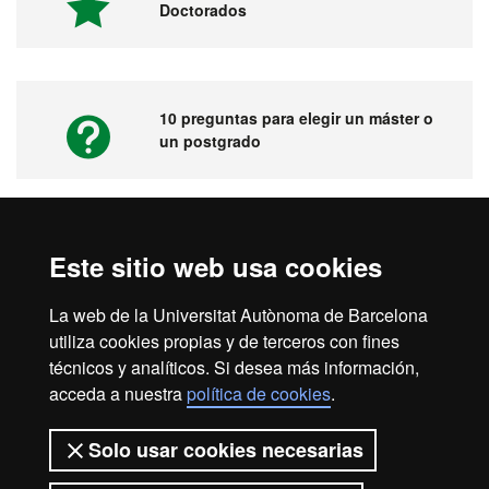
Doctorados
10 preguntas para elegir un máster o
un postgrado
Vídeos. Feria virtual de másters,
Este sitio web usa cookies
postgrados y doctorados
La web de la Universitat Autònoma de Barcelona
utiliza cookies propias y de terceros con fines
técnicos y analíticos. Si desea más información,
acceda a nuestra
política de cookies
.
Inicio
Aviso legal
Protección de datos
Solo usar cookies necesarias
Sobre el web
Accesibilidad web