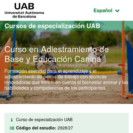
Acceso al contenido principal
Acceso a la navegación de la página
UAB Universitat Autònoma de Barcelona
Idioma seleccio
Español
Cursos de especialización UAB
Curso en Adiestramiento de
Base y Educación Canina
Formación esencial para el aprendizaje y el
adiestramiento de perros de trabajo con técnicas
innovadoras que tienen en cuenta el bienestar animal y las
habilidades y competencias de los participantes
Curso de especialización UAB
Código del estudio:
2928/27