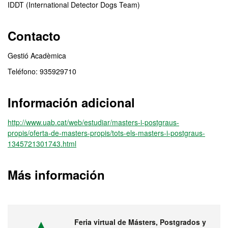
IDDT (International Detector Dogs Team)
Contacto
Gestió Acadèmica
Teléfono: 935929710
Información adicional
http://www.uab.cat/web/estudiar/masters-i-postgraus-
propis/oferta-de-masters-propis/tots-els-masters-i-postgraus-
1345721301743.html
Más información
Feria virtual de Másters, Postgrados y