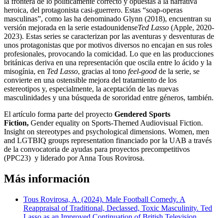
la frontera de lo políticamente correcto y opuestas a la narrativa
heroica, del protagonista casi-guerrero. Estas “soap-operas
masculinas”, como las ha denominado Glynn (2018), encuentran su
versión mejorada en la serie estadounidense
Ted Lasso
(Apple, 2020-
2023). Estas series se caracterizan por las aventuras y desventuras de
unos protagonistas que por motivos diversos no encajan en sus roles
profesionales, provocando la comicidad. Lo que en las producciones
británicas deriva en una representación que oscila entre lo ácido y la
misogínia, en
Ted Lasso
, gracias al tono
feel-good
de la serie, se
convierte en una ostensible mejora del tratamiento de los
estereotipos y, especialmente, la aceptación de las nuevas
masculinidades y una búsqueda de sororidad entre géneros, también.
El artículo forma parte del proyecto
Gendered Sports
Fiction,
Gender equality on Sports-Themed Audiovisual Fiction.
Insight on stereotypes and psychological dimensions. Women, men
and LGTBIQ groups representation financiado por la UAB a través
de la convocatoria de ayudas para proyectos precompetitivos
(PPC23) y liderado por Anna Tous Rovirosa.
Más información
Tous Rovirosa, A. (2024). Male Football Comedy. A
Reappraisal of Traditional, Declassed, Toxic Masculinity. Ted
Lasso as an Improved Continuation of British Television