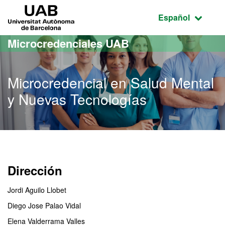
Acceso al contenido principal
Acceso a la navegación de la página
UAB Universitat Autònoma de Barcelona
Idioma seleccio
Español
Microcredenciales UAB
Microcredencial en Salud Mental
y Nuevas Tecnologías
Dirección
Jordi Aguilo Llobet
Diego Jose Palao Vidal
Elena Valderrama Valles