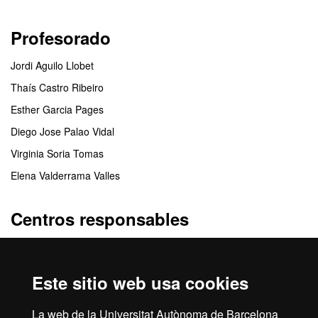
Profesorado
Jordi Aguilo Llobet
Thaís Castro Ribeiro
Esther Garcia Pages
Diego Jose Palao Vidal
Virginia Soria Tomas
Elena Valderrama Valles
Centros responsables
Escuela de Formación Permanente
Este sitio web usa cookies
Centros colaboradores
La web de la Universitat Autònoma de Barcelona
Instituto Universitario Fundación Parc Taulí