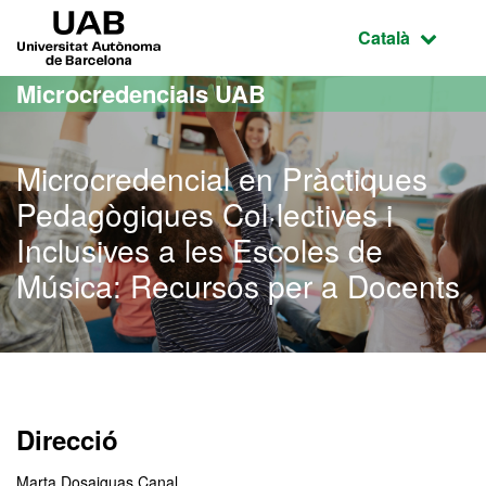
Ves al contingut principal
Ves a la navegació de la pàgina
UAB Universitat Autònoma de Barcelona
Idioma selecci
Català
Microcredencials UAB
Microcredencial en Pràctiques
Pedagògiques Col·lectives i
Inclusives a les Escoles de
Música: Recursos per a Docents
Direcció
Marta Dosaiguas Canal