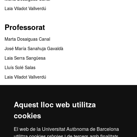
Laia Viladot Vallverdú
Professorat
Marta Dosaiguas Canal
José María Sanahuja Gavaldà
Laia Serra Sangüesa
Lluís Solé Salas
Laia Viladot Vallverdú
Centres responsables
Aquest lloc web utilitza
Escola de Formació Permanent
cookies
Centres col·laboradors
El web de la Universitat Autònoma de Barcelona
utilitza cookies pròpies i de tercers amb finalitats