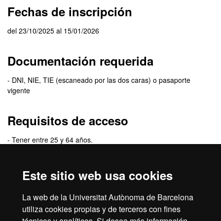
Fechas de inscripción
del 23/10/2025 al 15/01/2026
Documentación requerida
- DNI, NIE, TIE (escaneado por las dos caras) o pasaporte
vigente
Requisitos de acceso
- Tener entre 25 y 64 años.
- Ser español o tener residencia fiscal en España.
Este sitio web usa cookies
Criterios de selección
La web de la Universitat Autònoma de Barcelona
Por orden de matrícula.
utiliza cookies propias y de terceros con fines
técnicos y analíticos. Si desea más información,