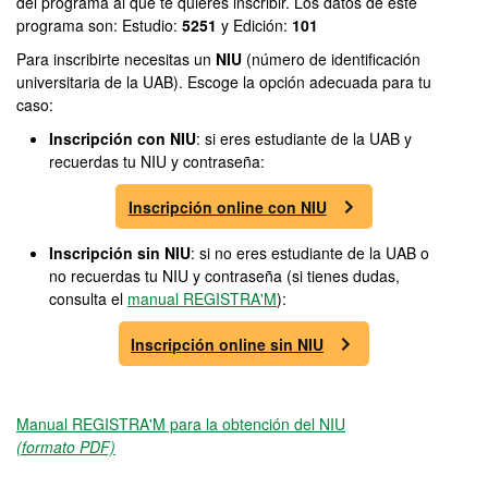
del programa al que te quieres inscribir. Los datos de este
programa son: Estudio:
5251
y Edición:
101
Para inscribirte necesitas un
NIU
(número de identificación
universitaria de la UAB). Escoge la opción adecuada para tu
caso:
Inscripción con NIU
: si eres estudiante de la UAB y
recuerdas tu NIU y contraseña:
Inscripción online con NIU
Inscripción sin NIU
: si no eres estudiante de la UAB o
no recuerdas tu NIU y contraseña (si tienes dudas,
consulta el
manual REGISTRA'M
):
Inscripción online sin NIU
Manual REGISTRA'M para la obtención del NIU
(formato PDF)