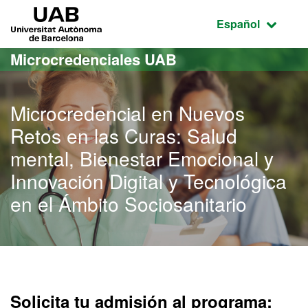
Acceso al contenido principal
Acceso a la navegación de la página
UAB Universitat Autònoma de Barcelona
Idioma seleccio
Español
Microcredenciales UAB
Microcredencial en Nuevos
Retos en las Curas: Salud
mental, Bienestar Emocional y
Innovación Digital y Tecnológica
en el Ámbito Sociosanitario
Solicita tu admisión al programa: