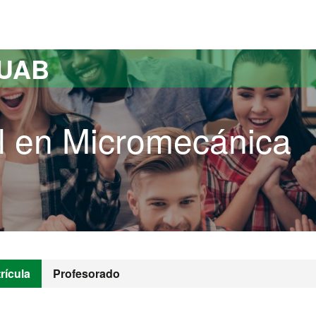
versitat Autònoma de Barcelona
 UAB
l en Micromecánica
rícula
Profesorado