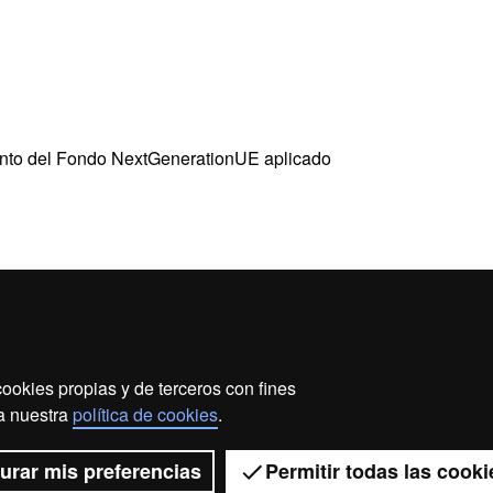
uento del Fondo NextGenerationUE aplicado
ookies propias y de terceros con fines
so legal
Protección de datos
Sobre el web
Accesibi
 a nuestra
política de cookies
.
2026 Universitat Autònoma de Barcelona
urar mis preferencias
Permitir todas las cooki