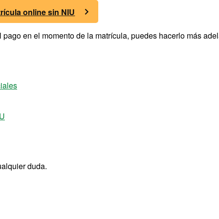
rícula online sin NIU
 el pago en el momento de la matrícula, puedes hacerlo más ade
ciales
IU
ualquier duda.