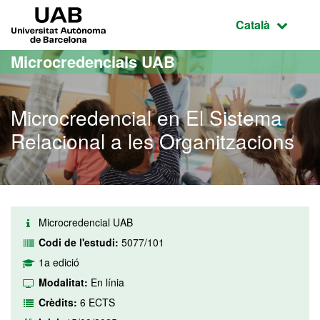
Ves al contingut principal
Ves a la navegació de la pàgina
UAB Universitat Autònoma de Barcelona
Idioma selecci
Català
Microcredencials UAB
Microcredencial en El Sistema
Relacional a les Organitzacions
Microcredencial UAB
Codi de l'estudi:
5077/101
1a edició
Modalitat:
En línia
Crèdits:
6 ECTS