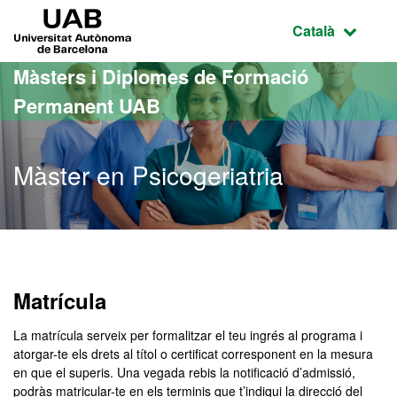
Ves al contingut principal
Ves a la navegació de la pàgina
UAB Universitat Autònoma de Barcelona
Idioma selecci
Català
Màsters i Diplomes de Formació
Permanent UAB
Màster en Psicogeriatria
Matrícula
La matrícula serveix per formalitzar el teu ingrés al programa i
atorgar-te els drets al títol o certificat corresponent en la mesura
en que el superis. Una vegada rebis la notificació d’admissió,
podràs matricular-te en els terminis que t’indiqui la direcció del