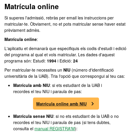
Matrícula online
Si superes l'admissió, rebràs per email les instruccions per
matricular-te. Òbviament, no et pots matricular sense haver estat
prèviament admès.
Matrícula online
:
L'aplicatiu et demanarà que especifiquis els codis d'estudi i edició
del programa al qual et vols matricular. Les dades d'aquest
programa són: Estudi:
1994
i Edició:
24
Per matricular-te necessites un
NIU
(número d'identificació
universitària de la UAB). Tria l'opció que correspongui al teu cas:
Matrícula amb NIU
: si ets estudiant de la UAB i
recordes el teu NIU i paraula de pas:
Matrícula online amb NIU
Matrícula sense NIU
: si no ets estudiant de la UAB o no
recordes el teu NIU i paraula de pas (si tens dubtes,
consulta el
manual REGISTRA'M
):