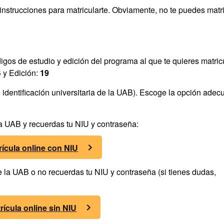
 instrucciones para matricularte. Obviamente, no te puedes matr
digos de estudio y edición del programa al que te quieres matricu
4
y Edición:
19
identificación universitaria de la UAB). Escoge la opción adec
 la UAB y recuerdas tu NIU y contraseña:
rícula online con NIU
de la UAB o no recuerdas tu NIU y contraseña (si tienes dudas,
rícula online sin NIU