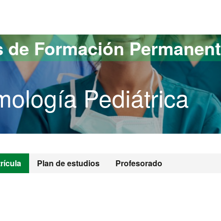
versitat Autònoma de Barcelona
s de Formación Permanen
ología Pediátrica
rícula
Plan de estudios
Profesorado