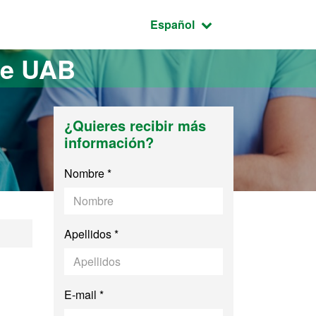
Idioma seleccionado:
Español
te UAB
¿Quieres recibir más
información?
Nombre *
Apellidos *
E-mail *