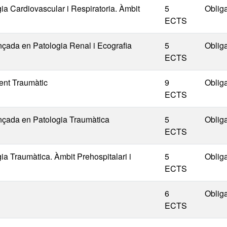
ia Cardiovascular i Respiratoria. Àmbit
5
Obliga
ECTS
nçada en Patologia Renal i Ecografia
5
Obliga
ECTS
ent Traumàtic
9
Obliga
ECTS
ançada en Patologia Traumàtica
5
Obliga
ECTS
a Traumàtica. Àmbit Prehospitalari i
5
Obliga
ECTS
6
Obliga
ECTS