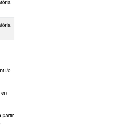
tòria
tòria
t i/o
s en
 partir
s