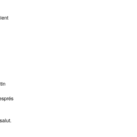
ient
tin
després
salut.