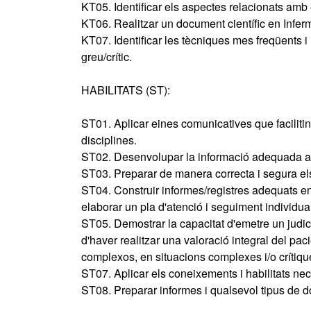
KT05. Identificar els aspectes relacionats amb 
KT06. Realitzar un document científic en Inferm
KT07. Identificar les tècniques mes freqüents i
greu/crític.
HABILITATS (ST):
ST01. Aplicar eines comunicatives que facilitin 
disciplines.
ST02. Desenvolupar la informació adequada a les
ST03. Preparar de manera correcta i segura el
ST04. Construir informes/registres adequats en
elaborar un pla d'atenció i seguiment individual
ST05. Demostrar la capacitat d'emetre un judic
d'haver realitzar una valoració integral del pa
complexos, en situacions complexes i/o crítique
ST07. Aplicar els coneixements i habilitats nec
ST08. Preparar informes i qualsevol tipus de d