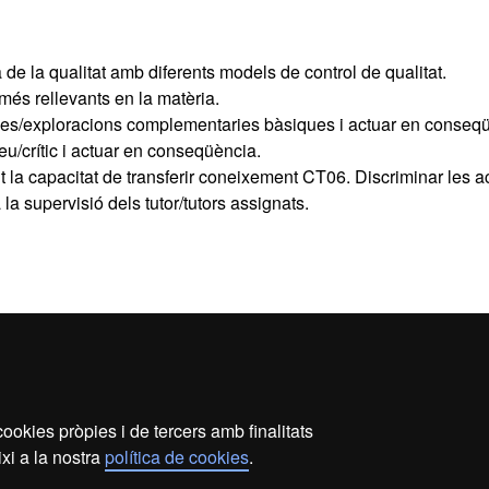
ra de la qualitat amb diferents models de control de qualitat.
més rellevants en la matèria.
roves/exploracions complementaries bàsiques i actuar en conseq
eu/crític i actuar en conseqüència.
 la capacitat de transferir coneixement CT06. Discriminar les a
la supervisió dels tutor/tutors assignats.
nsiva i Cures Crítiques (àmbit hospitalari i prehospitalari)
ookies pròpies i de tercers amb finalitats
s legal
Protecció de dades
Sobre el web
Accessibil
xi a la nostra
política de cookies
.