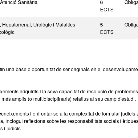
'Atenció Sanitària
6
Obliga
ECTS
, Hepatorrenal, Urològic i Malalties
5
Obliga
cològic
ECTS
n una base o oportunitat de ser originals en el desenvolupamen
ixements adquirits i la seva capacitat de resolució de probleme
és amplis (o multidisciplinaris) relatius al seu camp d'estudi.
oneixements i enfrontar-se a la complexitat de formular judicis a
, inclogui reflexions sobre les responsabilitats socials i ètique
 i judicis.