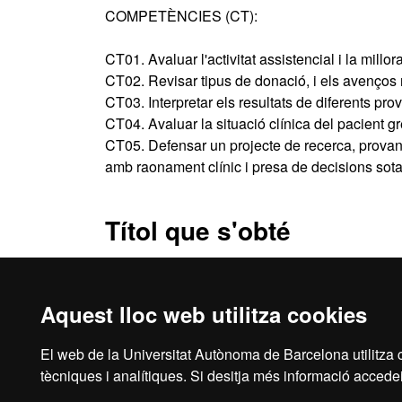
COMPETÈNCIES (CT):
CT01. Avaluar l'activitat assistencial i la millo
CT02. Revisar tipus de donació, i els avenços 
CT03. Interpretar els resultats de diferents p
CT04. Avaluar la situació clínica del pacient gr
CT05. Defensar un projecte de recerca, provant
amb raonament clínic i presa de decisions sota 
Títol que s'obté
Màster de Formació Permanent en Infermeria Inte
Aquest lloc web utilitza cookies
El web de la Universitat Autònoma de Barcelona utilitza c
Inici
Aví
tècniques i analítiques. Si desitja més informació accedei