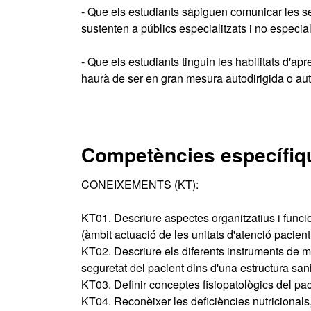
- Que els estudiants sàpiguen comunicar les s
sustenten a públics especialitzats i no especia
- Que els estudiants tinguin les habilitats d'
haurà de ser en gran mesura autodirigida o a
Competències específiq
CONEIXEMENTS (KT):
KT01. Descriure aspectes organitzatius i funcio
(àmbit actuació de les unitats d'atenció pacient 
KT02. Descriure els diferents instruments de me
seguretat del pacient dins d'una estructura sani
KT03. Definir conceptes fisiopatològics del paci
KT04. Reconèixer les deficiències nutricionals, el