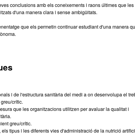
eves conclusions amb els coneixements i raons últimes que les
litzats d'una manera clara i sense ambigüitats.
aprenentatge que els permetin continuar estudiant d'una manera q
utònoma.
ues
nals i de l'estructura sanitària del medi a on desenvolupa el tre
greu/crític.
sura que les organitzacions utilitzen per avaluar la qualitat i
tària.
ent greu/crític.
s tipus i les diferents vies d'administració de la nutrició artifici