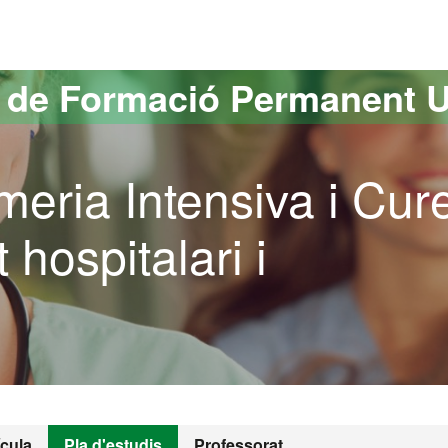
versitat Autònoma de Barcelona
s de Formació Permanent 
meria Intensiva i Cur
 hospitalari i
ícula
Pla d'estudis
Professorat