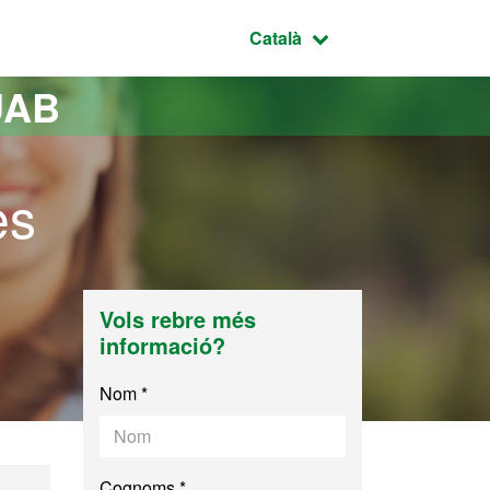
Idioma seleccionat:
Català
UAB
es
Vols rebre més
informació?
Nom *
Cognoms *