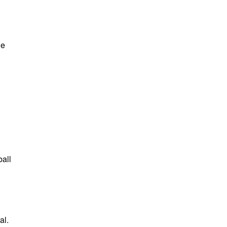
ue
ball
al.