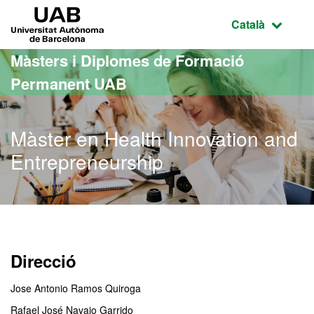
Ves al contingut principal
Ves a la navegació de la pàgina
UAB Universitat Autònoma de Barcelona
Idioma selecci
Català
Màsters i Diplomes de Formació
Permanent UAB
Màster en Health Innovation and
Entrepreneurship
Direcció
Jose Antonio Ramos Quiroga
Rafael José Navajo Garrido