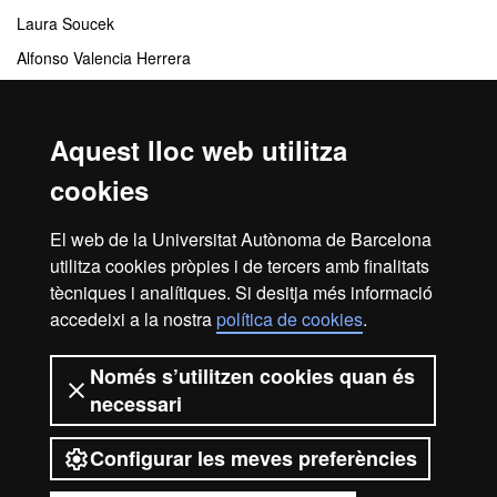
Laura Soucek
Alfonso Valencia Herrera
Albert Valero Nadal
César Velasco Muñoz
Aquest lloc web utilitza
Carla Zaldua Aguirre
cookies
Centres responsables
El web de la Universitat Autònoma de Barcelona
utilitza cookies pròpies i de tercers amb finalitats
Vall d'Hebron Institut de Recerca (VHIR)
tècniques i analítiques. Si desitja més informació
accedeixi a la nostra
política de cookies
.
Inici
Avís legal
Protecció de dades
Només s’utilitzen cookies quan és
necessari
Sobre el web
Accessibilitat web
Configurar les meves preferències
2026 Universitat Autònoma de