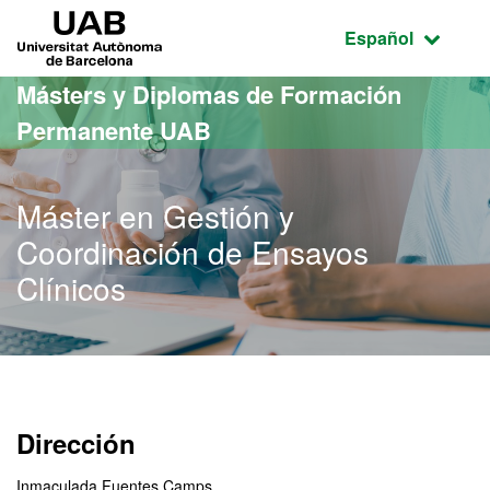
Acceso al contenido principal
Acceso a la navegación de la página
UAB Universitat Autònoma de Barcelona
Idioma seleccio
Español
Másters y Diplomas de Formación
Permanente UAB
Máster en Gestión y
Coordinación de Ensayos
Clínicos
Dirección
Inmaculada Fuentes Camps