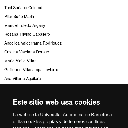
Toni Soriano Colomé
Pilar Suñé Martin
Manuel Toledo Argany
Rosana Triviño Caballero
Angélica Valderrama Rodríguez
Cristina Viaplana Donato
Maria Vieito Villar
Guillermo Villacampa Javierre
Ana Villarta Aguilera
Ana Vivancos Prellezo
Este sitio web usa cookies
Centros responsables
La web de la Universitat Autònoma de Barcelona
Valle de Hebrón Instituto de Investigación (VHIR)
utiliza cookies propias y de terceros con fines