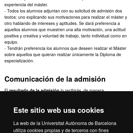
experiencia del máster.
- Todos los alumnos adjuntan con su solicitud de admisión dos
textos: uno explicando sus motivaciones para realizar el máster y
otro hablando de intereses y aptitudes. Se dará preferencia a
aquellos alumnos que muestren una alta motivación, una actitud
positiva y creativa y voluntad de trabajo, tanto individual como en
equipo.
- Tendrán preferencia los alumnos que deseen realizar el Máster
sobre aquellos que quieran realizar únicamente la Diploma de
especialización.
Comunicación de la admisión
El
resultado de la admisión
lo recibirás, de manera
personalizada, en la dirección de correo electrónico que indiques
cuando hagas la inscripción. En este correo se te indicará cómo
Este sitio web usa cookies
tienes que proceder para formalizar la matrícula.
Revisa la
bandeja de correo basura
de tu correo electrónico. A
La web de la Universitat Autònoma de Barcelona
veces, los mensajes pueden entrar como correo basura.
utiliza cookies propias y de terceros con fines