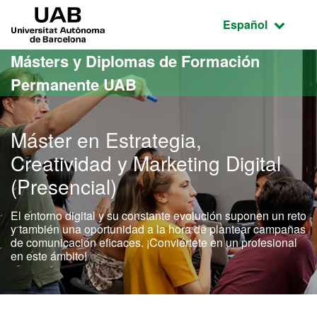
Acceso al contenido principal
Acceso a la navegación de la página
UAB Universitat Autònoma de Barcelona
Idioma seleccio
Español
Másters y Diplomas de Formación
Permanente UAB
Máster en Estrategia,
Creatividad y Marketing Digital
(Presencial)
El entorno digital y su constante evolución suponen un reto
y también una oportunidad a la hora de plantear campañas
de comunicación eficaces. ¡Conviértete en un profesional
en este ámbito!