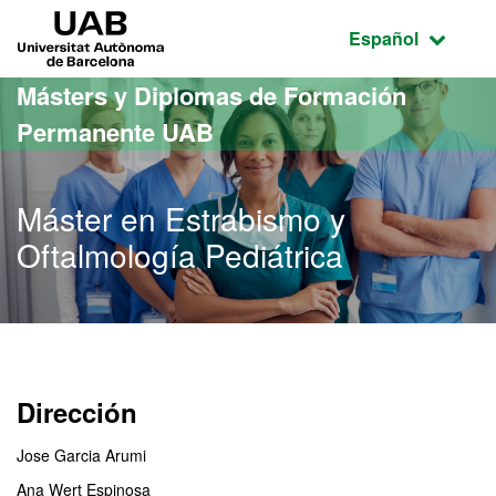
Acceso al contenido principal
Acceso a la navegación de la página
UAB Universitat Autònoma de Barcelona
Idioma seleccio
Español
Másters y Diplomas de Formación
Permanente UAB
Máster en Estrabismo y
Oftalmología Pediátrica
Dirección
Jose Garcia Arumi
Ana Wert Espinosa