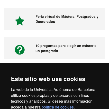
Feria virtual de Másters, Postgrados y
Doctorados
10 preguntas para elegir un máster o
un postgrado
Vídeos. Feria virtual de másters,
Este sitio web usa cookies
postgrados y doctorados
La web de la Universitat Autònoma de Barcelona
utiliza cookies propias y de terceros con fines
técnicos y analíticos. Si desea más información,
acceda a nuestra
política de cookies
.