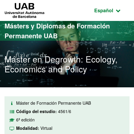
Acceso al contenido principal
Acceso a la navegación de la página
UAB Universitat Autònoma de Barcelona
Idioma seleccio
Español
Másters y Diplomas de Formación
Permanente UAB
Máster en Degrowth: Ecology,
Economics and Policy
Máster de Formación Permanente UAB
Código del estudio:
4561/6
6ª edición
Modalidad:
Virtual