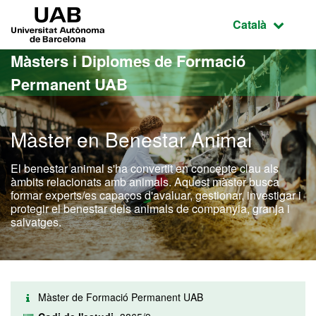
Ves al contingut principal
Ves a la navegació de la pàgina
UAB Universitat Autònoma de Barcelona
Idioma selecci
Català
Màsters i Diplomes de Formació
Permanent UAB
Màster en Benestar Animal
El benestar animal s'ha convertit en concepte clau als
àmbits relacionats amb animals. Aquest màster busca
formar experts/es capaços d'avaluar, gestionar, investigar i
protegir el benestar dels animals de companyia, granja i
salvatges.
Màster de Formació Permanent UAB