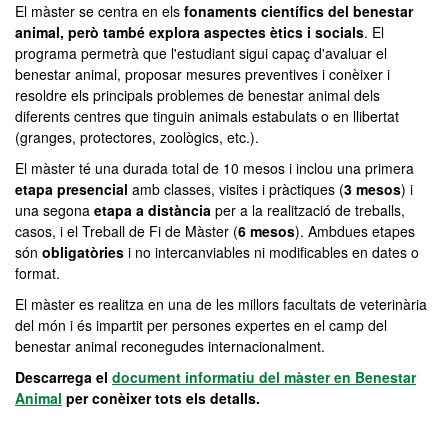
El màster se centra en els
fonaments científics del benestar
animal, però també explora aspectes ètics i socials
. El
programa permetrà que l'estudiant sigui capaç d'avaluar el
benestar animal, proposar mesures preventives i conèixer i
resoldre els principals problemes de benestar animal dels
diferents centres que tinguin animals estabulats o en llibertat
(granges, protectores, zoològics, etc.).
El màster té una durada total de 10 mesos i inclou una primera
etapa presencial
amb classes, visites i pràctiques (
3 mesos
) i
una segona
etapa a distància
per a la realització de treballs,
casos, i el Treball de Fi de Màster (
6 mesos
). Ambdues etapes
són
obligatòries
i no intercanviables ni modificables en dates o
format.
El màster es realitza en una de les millors facultats de veterinària
del món i és impartit per persones expertes en el camp del
benestar animal reconegudes internacionalment.
Descarrega el
document informatiu del màster en Benestar
Animal
per conèixer tots els detalls.