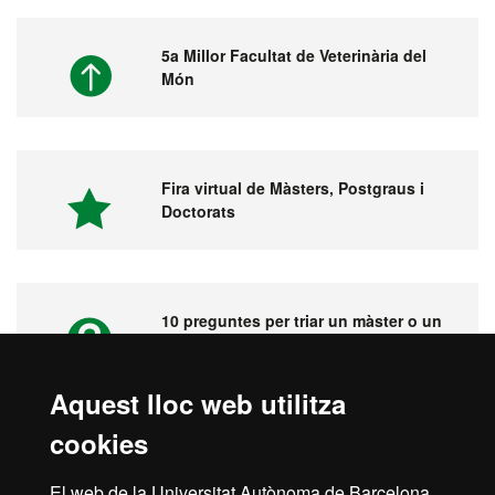
5a Millor Facultat de Veterinària del
Món
Fira virtual de Màsters, Postgraus i
Doctorats
10 preguntes per triar un màster o un
postgrau
Aquest lloc web utilitza
cookies
Vídeos. Fira virtual de màsters,
postgraus i doctorats
El web de la Universitat Autònoma de Barcelona