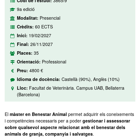
Codi de l'estudi:
3865/9
9a edició
Modalitat:
Presencial
Crèdits:
60 ECTS
Inici:
19/02/2027
Final:
26/11/2027
Places:
35
Orientació:
Professional
Preu:
4800 €
Idioma de docència:
Castellà (90%), Anglès (10%)
Lloc:
Facultat de Veterinària. Campus UAB, Bellaterra
(Barcelona)
El
màster en Benestar Animal
permet adquirir els coneixements
i competències necessaris per a poder
gestionar i assessorar
sobre qualsevol aspecte relacionat amb el benestar dels
animals de granja, companyia i salvatges
.