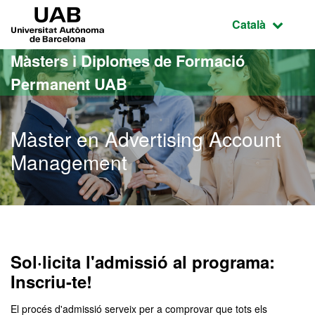
Ves al contingut principal
Ves a la navegació de la pàgina
UAB Universitat Autònoma de Barcelona
Idioma selecci
Català
Màsters i Diplomes de Formació
Permanent UAB
Màster en Advertising Account
Management
Sol·licita l'admissió al programa:
Inscriu-te!
El procés d'admissió serveix per a comprovar que tots els