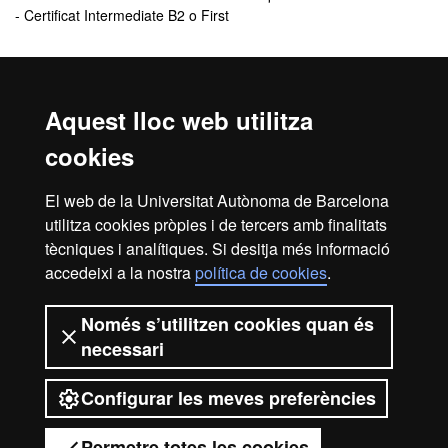
- Certificat Intermediate B2 o First
Comunicació de l'admissió
Aquest lloc web utilitza
El
resultat de l’admissió
el rebràs, de manera personalitzada, a
l'adreça de correu electrònic que indiquis quan facis la inscripció.
cookies
En aquest correu se t’indicarà com has de procedir per
formalitzar la matrícula.
El web de la Universitat Autònoma de Barcelona
Revisa la
safata de correu brossa
del teu correu electrònic. De
utilitza cookies pròpies i de tercers amb finalitats
vegades, els missatges poden entrar com a correu brossa.
tècniques i analítiques. Si desitja més informació
accedeixi a la nostra
política de cookies
.
Inici
Avís legal
Protecció de dades
Només s’utilitzen cookies quan és
necessari
Sobre el web
Accessibilitat web
Configurar les meves preferències
2026 Universitat Autònoma de
Barcelona
Permetre totes les cookies