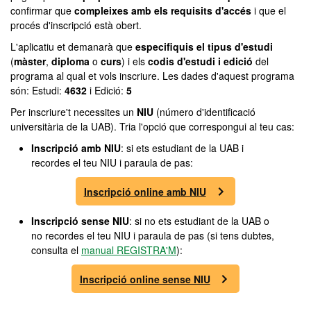
confirmar que
compleixes amb els requisits d'accés
i que el
procés d'inscripció està obert.
L'aplicatiu et demanarà que
especifiquis el tipus d'estudi
(
màster
,
diploma
o
curs
) i els
codis d'estudi i edició
del
programa al qual et vols inscriure. Les dades d'aquest programa
són: Estudi:
4632
i Edició:
5
Per inscriure't necessites un
NIU
(número d'identificació
universitària de la UAB). Tria l'opció que correspongui al teu cas:
Inscripció amb NIU
: si ets estudiant de la UAB i
recordes el teu NIU i paraula de pas:
Inscripció online amb NIU
Inscripció sense NIU
: si no ets estudiant de la UAB o
no recordes el teu NIU i paraula de pas (si tens dubtes,
consulta el
manual REGISTRA'M
):
Inscripció online sense NIU