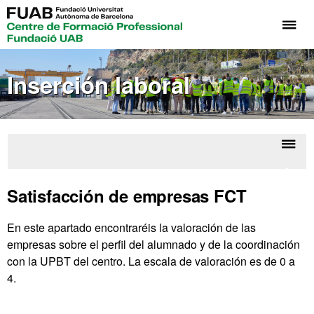
Cli
aq
pa
Inserción laboral
de
el
me
de
Fo
Despl
Inser
Pr
la
labo
Satisfacción de empresas FCT
Fu
naveg
UA
En este apartado encontraréis la valoración de las
empresas sobre el perfil del alumnado y de la coordinación
con la UPBT del centro. La escala de valoración es de 0 a
4.