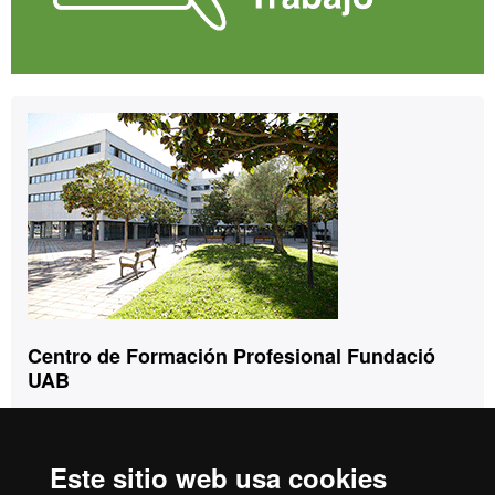
Contacto
Centro de Formación Profesional Fundació
UAB
Tel. 93 592 97 10
info.fpfuab@uab.cat
Edificio Blanco
Este sitio web usa cookies
Campus de la Universitat Autònoma de Barcelona