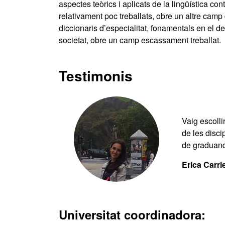
aspectes teòrics i aplicats de la lingüística co
relativament poc treballats, obre un altre camp
diccionaris d’especialitat, fonamentals en el d
societat, obre un camp escassament treballat.
Testimonis
Vaig escolli
de les disci
de graduanda
Erica Carri
Universitat coordinadora: