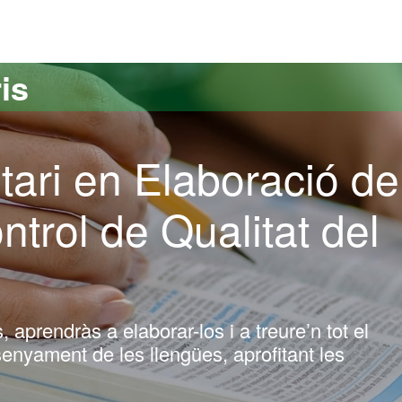
versitat Autònoma de Barcelona
is
tari en Elaboració de
ntrol de Qualitat del
 aprendràs a elaborar-los i a treure’n tot el
enyament de les llengües, aprofitant les