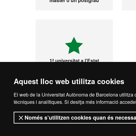
màster o un postgrau
1ª universitat a l'Estat
espanyol i 149 del món
Aquest lloc web utilitza cookies
El web de la Universitat Autònoma de Barcelona utilitza c
tècniques i analítiques. Si desitja més informació accedei
Només s’utilitzen cookies quan és necessa