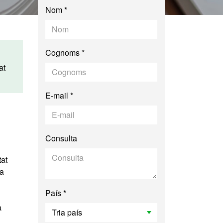
Nom *
Cognoms *
at
E-mail *
Consulta
tat
la
País *
a