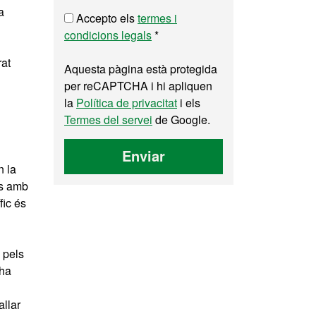
a
Accepto els
termes i
condicions legals
*
rat
Aquesta pàgina està protegida
per reCAPTCHA i hi apliquen
la
Política de privacitat
i els
Termes del servei
de Google.
Enviar
n la
es amb
fic és
 pels
 ha
allar