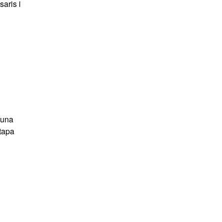
saris i
’una
etapa