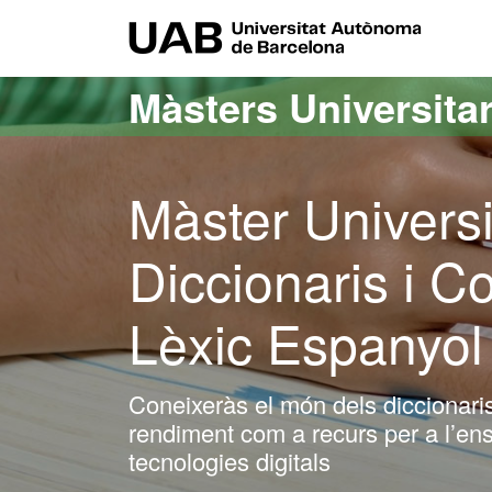
Ves al contingut principal
Ves a la navegació de la pàgina
UAB Uni
Màsters Universitar
Màster Universi
Diccionaris i Co
Lèxic Espanyol
Coneixeràs el món dels diccionaris,
rendiment com a recurs per a l’ens
tecnologies digitals