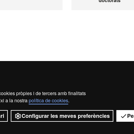
doctorats
ookies pròpies i de tercers amb finalitats
xi a la nostra
política de cookies
.
2026 Universitat Autònoma de Barcelona
ri
Configurar les meves preferències
Pe