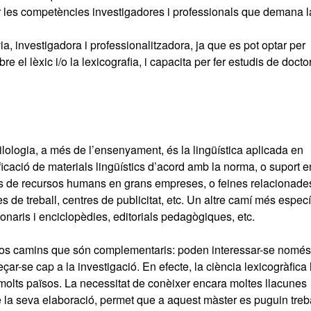
r les competències investigadores i professionals que demana l
a, investigadora i professionalitzadora, ja que es pot optar per
re el lèxic i/o la lexicografia, i capacita per fer estudis de docto
Filologia, a més de l’ensenyament, és la lingüística aplicada en
ficació de materials lingüístics d’acord amb la norma, o suport e
s de recursos humans en grans empreses, o feines relacionad
 de treball, centres de publicitat, etc. Un altre camí més especí
cionaris i enciclopèdies, editorials pedagògiques, etc.
 dos camins que són complementaris: poden interessar-se només
r-se cap a la investigació. En efecte, la ciència lexicogràfica
a molts països. La necessitat de conèixer encara moltes llacunes
e la seva elaboració, permet que a aquest màster es puguin treb