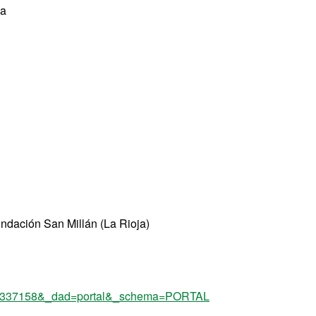
ia
Fundación San Millán (La Rioja)
=93,1337158&_dad=portal&_schema=PORTAL