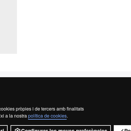
s i Serveis
ri d'espais per plantes
rament i organització
veniments
ookies pròpies i de tercers amb finalitats
xi a la nostra
política de cookies
.
de restauració
ri
Configurar les meves preferències
Pe