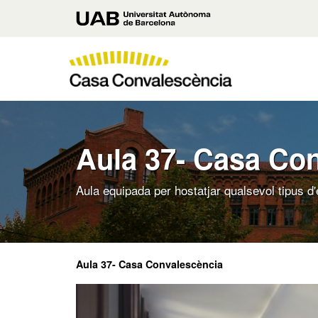
Vés
Universitat
al
contingut
Autònoma
principal
de
Casa
Barcelona
Convalescència
UAB
Aula 37- Casa Co
Aula equipada per hostatjar qualsevol tipus 
Aula 37- Casa Convalescència