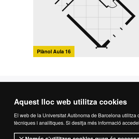
Plànol Aula 16
Casa Convalescència
Espai
Història
Directo
Aquest lloc web utilitza cookies
Entitats residents a Casa
Assesso
Convalescència
d'esde
El web de la Universitat Autònoma de Barcelona utilitza c
tècniques i analítiques. Si desitja més informació accedei
Cronologia d'esdeveniments
Servei 
Només s’utilitzen cookies quan és necessa