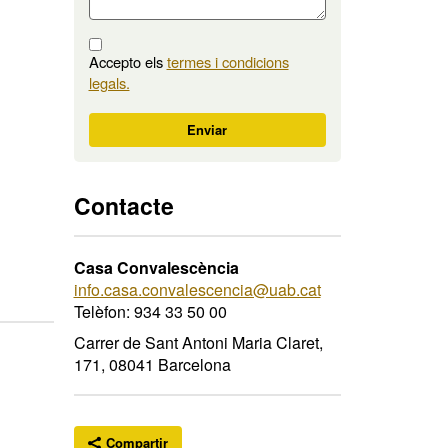
Accepto els
termes i condicions
legals.
M'interessa
Enviar
Contacte
Casa Convalescència
info.casa.convalescencia@uab.cat
Telèfon: 934 33 50 00
Carrer de Sant Antoni Maria Claret,
171, 08041 Barcelona
Compartir